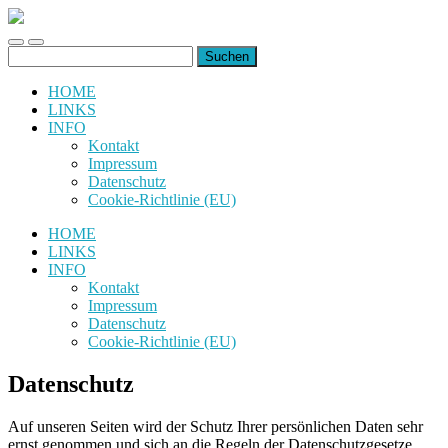
uiuiuiuiuiuiui.de
Toggle
Toggle
Suchen
mobile
search
nach:
menu
field
HOME
LINKS
INFO
Kontakt
Impressum
Datenschutz
Cookie-Richtlinie (EU)
HOME
LINKS
INFO
Kontakt
Impressum
Datenschutz
Cookie-Richtlinie (EU)
Datenschutz
Auf unseren Seiten wird der Schutz Ihrer persönlichen Daten sehr
ernst genommen und sich an die Regeln der Datenschutzgesetze