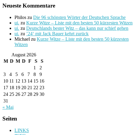
Neueste Kommentare
Philos
zu
Die 96 schönsten Wörter der Deutschen Sprache
ui.
zu
Kurze Witze – Liste mit den besten 50 kürzesten Witzen
ui.
zu
Deutschlands bester Witz – das kann nur schief gehen
ui.
zu
’24‘ mit Jack Bauer kehrt zurück
Michael
zu
Kurze Witze – Liste mit den besten 50 kürzesten
Witzen
August 2026
M
D
M
D
F
S
S
1
2
3
4
5
6
7
8
9
10
11
12
13
14
15
16
17
18
19
20
21
22
23
24
25
26
27
28
29
30
31
« Mai
Seiten
LINKS