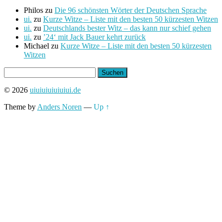
Philos
zu
Die 96 schönsten Wörter der Deutschen Sprache
ui.
zu
Kurze Witze – Liste mit den besten 50 kürzesten Witzen
ui.
zu
Deutschlands bester Witz – das kann nur schief gehen
ui.
zu
’24‘ mit Jack Bauer kehrt zurück
Michael
zu
Kurze Witze – Liste mit den besten 50 kürzesten
Witzen
Suchen
nach:
© 2026
uiuiuiuiuiuiui.de
Theme by
Anders Noren
—
Up ↑