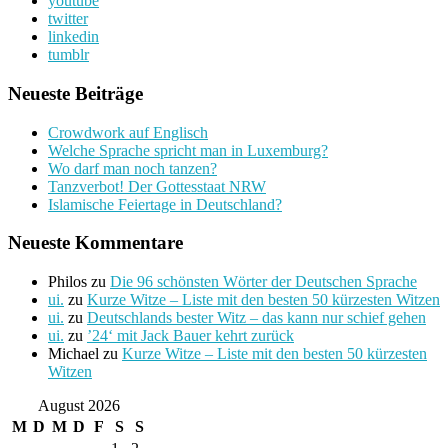
youtube
twitter
linkedin
tumblr
Neueste Beiträge
Crowdwork auf Englisch
Welche Sprache spricht man in Luxemburg?
Wo darf man noch tanzen?
Tanzverbot! Der Gottesstaat NRW
Islamische Feiertage in Deutschland?
Neueste Kommentare
Philos
zu
Die 96 schönsten Wörter der Deutschen Sprache
ui.
zu
Kurze Witze – Liste mit den besten 50 kürzesten Witzen
ui.
zu
Deutschlands bester Witz – das kann nur schief gehen
ui.
zu
’24‘ mit Jack Bauer kehrt zurück
Michael
zu
Kurze Witze – Liste mit den besten 50 kürzesten
Witzen
August 2026
M
D
M
D
F
S
S