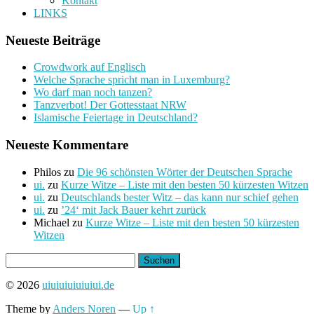
Kontakt
LINKS
Neueste Beiträge
Crowdwork auf Englisch
Welche Sprache spricht man in Luxemburg?
Wo darf man noch tanzen?
Tanzverbot! Der Gottesstaat NRW
Islamische Feiertage in Deutschland?
Neueste Kommentare
Philos
zu
Die 96 schönsten Wörter der Deutschen Sprache
ui.
zu
Kurze Witze – Liste mit den besten 50 kürzesten Witzen
ui.
zu
Deutschlands bester Witz – das kann nur schief gehen
ui.
zu
’24‘ mit Jack Bauer kehrt zurück
Michael
zu
Kurze Witze – Liste mit den besten 50 kürzesten
Witzen
Suchen
nach:
© 2026
uiuiuiuiuiuiui.de
Theme by
Anders Noren
—
Up ↑