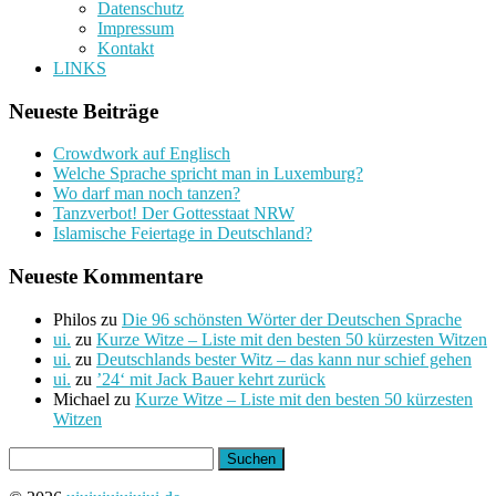
Datenschutz
Impressum
Kontakt
LINKS
Neueste Beiträge
Crowdwork auf Englisch
Welche Sprache spricht man in Luxemburg?
Wo darf man noch tanzen?
Tanzverbot! Der Gottesstaat NRW
Islamische Feiertage in Deutschland?
Neueste Kommentare
Philos
zu
Die 96 schönsten Wörter der Deutschen Sprache
ui.
zu
Kurze Witze – Liste mit den besten 50 kürzesten Witzen
ui.
zu
Deutschlands bester Witz – das kann nur schief gehen
ui.
zu
’24‘ mit Jack Bauer kehrt zurück
Michael
zu
Kurze Witze – Liste mit den besten 50 kürzesten
Witzen
Suchen
nach: