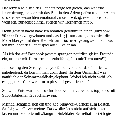
Die letzten Minuten des Senders zeige ich gleich, das war eine
Inszenierung, bei der mir das Blut in den Adern gefror und der Atem
stockte, sie versuchten emotional zu sein, witzig, revolutionär, ach
weiß ich, zunächst einmal suchen wir Tiernamen mit S.
Denn gestern nacht habe ich nämlich geträumt in einer Quizshow
50.000 Euro zu gewinnen und das lag ja nur daran, dass mich die
Maischberger mit ihrer Kachelmann-Sache so gelangweilt hat, dass
ich mir lieber das Schauspiel auf 9.live ansah.
Als ich das auf Facebook postete sprangen natürlich gleich Freunde
ein, um mir mit Tiernamen auszuhelfen („Gib mir Tiernamen!“):
Jens schlug den Serengetibabyelefanten vor, aber das fand ich zu
naheliegend, da kommt man doch drauf. In dem Umschlag war
natürlich der Schwarzwaldbabyelephant. Wobei ich nicht weiß, ob
es gegolten hätte, wenn man ph statt f geschrieben hätte.
Schwule Ente war noch so eine Idee von mir, aber Jens toppte es mit
Suborbitaleshängebauchschwein.
Michael schaltete sich ein und gab Sulawesi-Garnele zum Besten.
Saubär, wie Oliver meinte. Das wollte Jens nicht auf sich sitzen
lassen und konterte mit „Sanguin-Suizidaler-Schreihai“. Jetzt legte