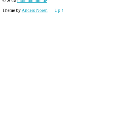
© 2026
uiuiuiuiuiuiui.de
Theme by
Anders Noren
—
Up ↑