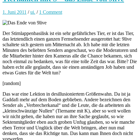
1. Juni 2011
/
ui.
/
1 Comment
Der Stirnlappenbasilisk ist ein sehr gefährliches Tier, er ist das Tier,
das letztendlich einen ganzen Fernsehsender ausgerottet hat: 9live
schaltete sich gestern um Mitternacht ab. Ich habe mir die letzten
Minuten des beliebten Senders angeschaut, wo die Moderatoren und
die Mitarbeiter hinter den Kameras alle die Chance bekamen, sich
noch einmal zu bedanken, was für eine tolle Zeit das war. Bitte? Die
haben echt alle geglaubt, dass sie einen anständigen Job haben und
etwas Gutes für die Welt tun?
[random]
Das war eine Lektion in desillusioniertem Größenwahn. Da ist ja
Gaddafi mehr auf dem Boden geblieben. Andere bezeichnen den
Sender als „Verbrecherkanal“ und die Leute, die da arbeiteten als
„kleinschwänzige Nullen“ (Tiername mit K), aber so weit wollen
wir nicht gehen, die haben nur an ihre Sache geglaubt, so wie
Sektenmitglieder eben auch groben Unfug glauben, so wie manche
eben Terror und Unglück über die Welt bringen, aber nun mal
denken, dass sie das Richtige tun. Das kann man Ihnen doch nicht
vorwerfen.