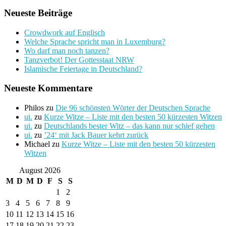
Neueste Beiträge
Crowdwork auf Englisch
Welche Sprache spricht man in Luxemburg?
Wo darf man noch tanzen?
Tanzverbot! Der Gottesstaat NRW
Islamische Feiertage in Deutschland?
Neueste Kommentare
Philos
zu
Die 96 schönsten Wörter der Deutschen Sprache
ui.
zu
Kurze Witze – Liste mit den besten 50 kürzesten Witzen
ui.
zu
Deutschlands bester Witz – das kann nur schief gehen
ui.
zu
’24‘ mit Jack Bauer kehrt zurück
Michael
zu
Kurze Witze – Liste mit den besten 50 kürzesten
Witzen
August 2026
M
D
M
D
F
S
S
1
2
3
4
5
6
7
8
9
10
11
12
13
14
15
16
17
18
19
20
21
22
23