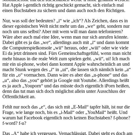
Hat Apple i-gentlich richtig geschickt gemacht, sich einfach mal
einen Buchstaben zu sichern und dann auch noch den Richtigen.
Nur, was soll der bedeuten? „i“ wie „ich“? Als Zeichen, dass es in
dieser egoistischen Welt nicht mehr um das „we“ geht, sondern nur
noch um uns selbst? Aber mit wem will man dann telefonieren?
Wäre aber auch mal eine Idee, wenn man nur sich anrufen könnte.
Dabei gibt es ja das „we“, allerdings auch mit „i“ und dann kommt
die Computerspielkonsole „wii“ heraus, oder „wiii“ oder wie viele
Ei da jetzt drinnen sind. Fürs Gemeinschaftsgefühl, wenn man nicht
mehr hinaus in die reale Welt zum spielen geht. „wii“, ui! Ich mach
mir ein ui-phone, wobei dann kommt Apple wahrscheinlich an und
macht Stunk wegen des „i“ in „ui“, die lassen sich nämlich kein „a“
für ein „o“ vormachen. Dann wäre es aber das „u-phone“ und das
„u“, also das „you“ gehört ja Google mit Youtube. Allerdings heißt
es ja auch „Youporn“ und das müsste doch eigentlich iPorn heißen,
denn das tut man sich doch möglichst allein unter Ausschluss der
Öffentlichkeit an.
Fehlt nur noch das „e“, das sich mit „E-Mail“ tapfer hält, ist nur die
Frage, wie lange noch, bis es „i-Mail“ oder „YouMail“ heißt. Und
warum hat Facebook eigentlich noch keinen Buchstaben? f-phone?
f-word? f-u?
Das „A“ habe ich vergessen. Vernachlässigt. Dabei steht es doch am