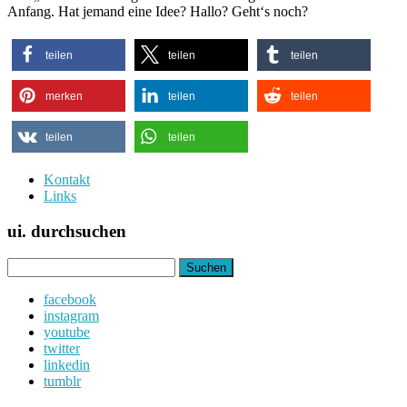
Anfang. Hat jemand eine Idee? Hallo? Geht‘s noch?
teilen
teilen
teilen
merken
teilen
teilen
teilen
teilen
Kontakt
Links
ui. durchsuchen
Suchen
nach:
facebook
instagram
youtube
twitter
linkedin
tumblr