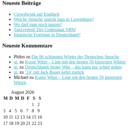
Neueste Beiträge
Crowdwork auf Englisch
Welche Sprache spricht man in Luxemburg?
Wo darf man noch tanzen?
Tanzverbot! Der Gottesstaat NRW
Islamische Feiertage in Deutschland?
Neueste Kommentare
Philos
zu
Die 96 schönsten Wörter der Deutschen Sprache
ui.
zu
Kurze Witze – Liste mit den besten 50 kürzesten Witzen
ui.
zu
Deutschlands bester Witz – das kann nur schief gehen
ui.
zu
’24‘ mit Jack Bauer kehrt zurück
Michael
zu
Kurze Witze – Liste mit den besten 50 kürzesten
Witzen
August 2026
M
D
M
D
F
S
S
1
2
3
4
5
6
7
8
9
10
11
12
13
14
15
16
17
18
19
20
21
22
23