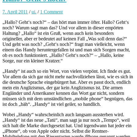
7. April 2011
/
ui.
/
1 Comment
„Hallo? Geht‘s noch?“ – das hört man immer öfter. Hallo? Geht‘s
noch? Warum sagt man das? Und vor allem in dieser empörten
Haltung? „Hallo“ ist ein Gruß, wenn auch kein besonders
origineller, aber er bedeutet auf keinen Fall „Was soll denn das?“
Und geht was noch? „Geht‘s noch?“ fragt man vielleicht, wenn
einem das Handy heruntergefallen ist und man sich Sorgen macht,
ob es noch funktioniert. „Hallo? Geht‘s noch?“ – „Hallo, keine
Sorge, nur ein kleiner Kratzer.“
„Handy“ ist auch so ein Wort, von vielen verpönt. Ich finde es gut.
Vor allem da sich gar nicht mehr nachvollziehen lässt, wie es sich in
die deutsche Sprache eingebürgert hat. Aber es passt doch, endlich
mein ein Anglizismus, der gar kein Anglizismus ist. Die armen
Engländer und Amerikaner kennen das Wort gar nicht, sondern
müssen sich mit dem umständlichen „mobile phone“ begnügen, das
ist doch „bäh“. „Handy“ ist viel geiler, so handlich.
Wobei „Handy“ wahrscheinlich auch langsam aussterben wird.
„Handy“ ist das neue „Tatü“, man sagt ja nur noch „Tempo“, weil
sich halt die Marke durchgesetzt hat. Und irgendwann hat jeder ein
„iPhone“, ob von Apple oder nicht. Selbst die Rentner-
Mobiltelefone mit den Riesentasten werde iPhone genannt werden.