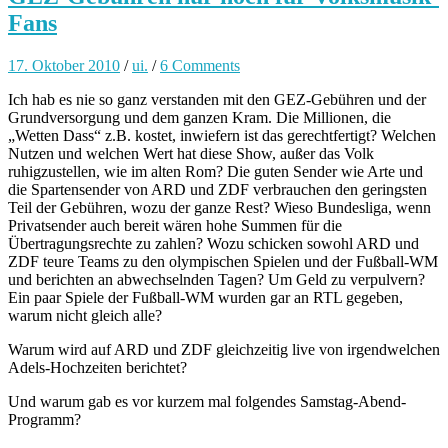
Fans
17. Oktober 2010
/
ui.
/
6 Comments
Ich hab es nie so ganz verstanden mit den GEZ-Gebühren und der
Grundversorgung und dem ganzen Kram. Die Millionen, die
„Wetten Dass“ z.B. kostet, inwiefern ist das gerechtfertigt? Welchen
Nutzen und welchen Wert hat diese Show, außer das Volk
ruhigzustellen, wie im alten Rom? Die guten Sender wie Arte und
die Spartensender von ARD und ZDF verbrauchen den geringsten
Teil der Gebühren, wozu der ganze Rest? Wieso Bundesliga, wenn
Privatsender auch bereit wären hohe Summen für die
Übertragungsrechte zu zahlen? Wozu schicken sowohl ARD und
ZDF teure Teams zu den olympischen Spielen und der Fußball-WM
und berichten an abwechselnden Tagen? Um Geld zu verpulvern?
Ein paar Spiele der Fußball-WM wurden gar an RTL gegeben,
warum nicht gleich alle?
Warum wird auf ARD und ZDF gleichzeitig live von irgendwelchen
Adels-Hochzeiten berichtet?
Und warum gab es vor kurzem mal folgendes Samstag-Abend-
Programm?