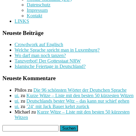
Datenschutz
Impressum
Kontakt
LINKS
Neueste Beiträge
Crowdwork auf Englisch
Welche Sprache spricht man in Luxemburg?
Wo darf man noch tanzen?
Tanzverbot! Der Gottesstaat NRW
Islamische Feiertage in Deutschland?
Neueste Kommentare
Philos
zu
Die 96 schönsten Wörter der Deutschen Sprache
ui.
zu
Kurze Witze – Liste mit den besten 50 kürzesten Witzen
ui.
zu
Deutschlands bester Witz – das kann nur schief gehen
ui.
zu
’24‘ mit Jack Bauer kehrt zurück
Michael
zu
Kurze Witze – Liste mit den besten 50 kürzesten
Witzen
Suchen
nach: