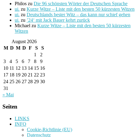
Philos
zu
Die 96 schönsten Wörter der Deutschen Sprache
ui.
zu
Kurze Witze – Liste mit den besten 50 kürzesten Witzen
ui.
zu
Deutschlands bester Witz – das kann nur schief gehen
ui.
zu
’24‘ mit Jack Bauer kehrt zurück
Michael
zu
Kurze Witze – Liste mit den besten 50 kürzesten
Witzen
August 2026
M
D
M
D
F
S
S
1
2
3
4
5
6
7
8
9
10
11
12
13
14
15
16
17
18
19
20
21
22
23
24
25
26
27
28
29
30
31
« Mai
Seiten
LINKS
INFO
Cookie-Richtlinie (EU)
Datenschutz