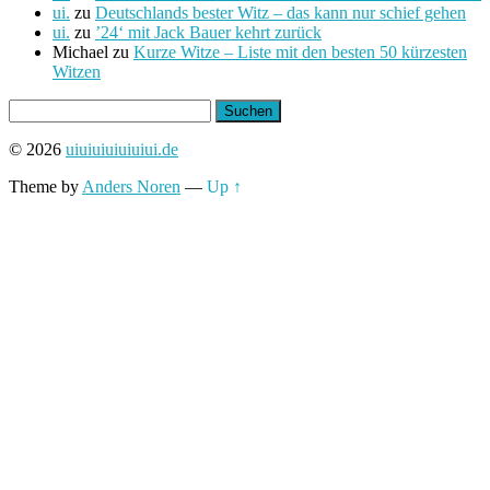
ui.
zu
Deutschlands bester Witz – das kann nur schief gehen
ui.
zu
’24‘ mit Jack Bauer kehrt zurück
Michael
zu
Kurze Witze – Liste mit den besten 50 kürzesten
Witzen
Suchen
nach:
© 2026
uiuiuiuiuiuiui.de
Theme by
Anders Noren
—
Up ↑