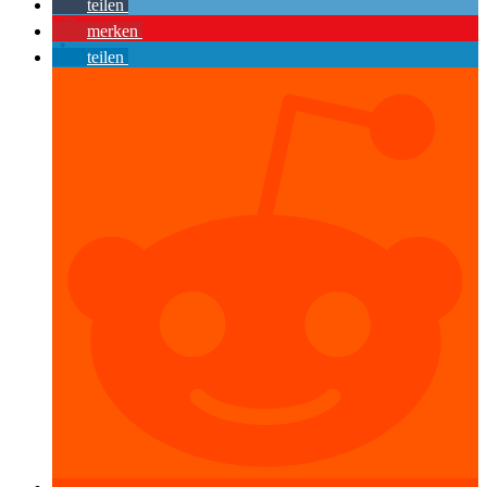
teilen
merken
teilen