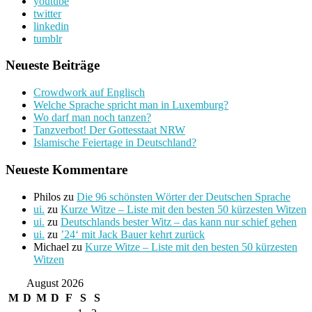
youtube
twitter
linkedin
tumblr
Neueste Beiträge
Crowdwork auf Englisch
Welche Sprache spricht man in Luxemburg?
Wo darf man noch tanzen?
Tanzverbot! Der Gottesstaat NRW
Islamische Feiertage in Deutschland?
Neueste Kommentare
Philos
zu
Die 96 schönsten Wörter der Deutschen Sprache
ui.
zu
Kurze Witze – Liste mit den besten 50 kürzesten Witzen
ui.
zu
Deutschlands bester Witz – das kann nur schief gehen
ui.
zu
’24‘ mit Jack Bauer kehrt zurück
Michael
zu
Kurze Witze – Liste mit den besten 50 kürzesten
Witzen
August 2026
M
D
M
D
F
S
S