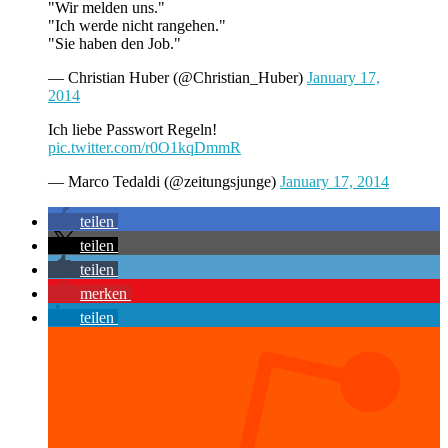
"Wir melden uns."
"Ich werde nicht rangehen."
"Sie haben den Job."
— Christian Huber (@Christian_Huber)
January 17,
2014
Ich liebe Passwort Regeln!
pic.twitter.com/r0O1kqDmmR
— Marco Tedaldi (@zeitungsjunge)
January 17, 2014
teilen
teilen
teilen
merken
teilen