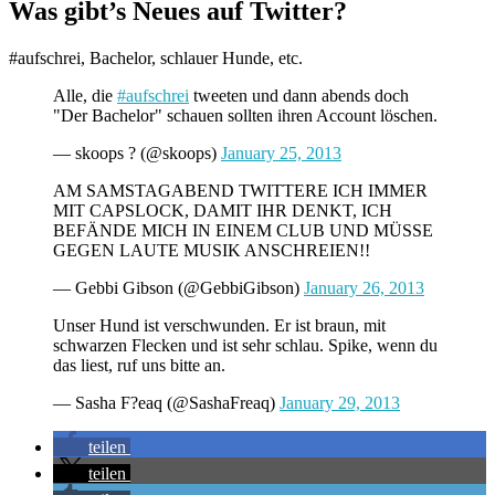
Was gibt’s Neues auf Twitter?
#aufschrei, Bachelor, schlauer Hunde, etc.
Alle, die
#aufschrei
tweeten und dann abends doch
"Der Bachelor" schauen sollten ihren Account löschen.
— skoops ? (@skoops)
January 25, 2013
AM SAMSTAGABEND TWITTERE ICH IMMER
MIT CAPSLOCK, DAMIT IHR DENKT, ICH
BEFÄNDE MICH IN EINEM CLUB UND MÜSSE
GEGEN LAUTE MUSIK ANSCHREIEN!!
— Gebbi Gibson (@GebbiGibson)
January 26, 2013
Unser Hund ist verschwunden. Er ist braun, mit
schwarzen Flecken und ist sehr schlau. Spike, wenn du
das liest, ruf uns bitte an.
— Sasha F?eaq (@SashaFreaq)
January 29, 2013
teilen
teilen