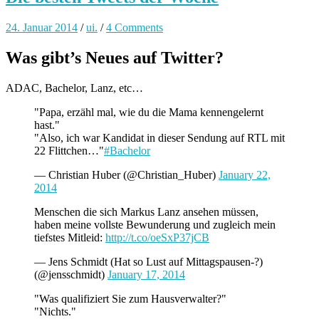
24. Januar 2014
/
ui.
/
4 Comments
Was gibt’s Neues auf Twitter?
ADAC, Bachelor, Lanz, etc…
"Papa, erzähl mal, wie du die Mama kennengelernt
hast."
"Also, ich war Kandidat in dieser Sendung auf RTL mit
22 Flittchen…"
#Bachelor
— Christian Huber (@Christian_Huber)
January 22,
2014
Menschen die sich Markus Lanz ansehen müssen,
haben meine vollste Bewunderung und zugleich mein
tiefstes Mitleid:
http://t.co/oeSxP37jCB
— Jens Schmidt (Hat so Lust auf Mittagspausen-?)
(@jensschmidt)
January 17, 2014
"Was qualifiziert Sie zum Hausverwalter?"
"Nichts."