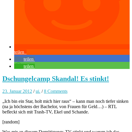
teilen
teilen
teilen
Dschungelcamp Skandal! Es stinkt!
23. Januar 2012
/
ui.
/
8 Comments
„Ich bin ein Star, holt mich hier raus“ – kann man noch tiefer sinken
(na ja höchstens der Bachelor, von Frauen für Geld…) – RTL
befleckt sich mit Trash-TV, Ekel und Schande.
[random]
Was mir an diesem Demütigungs-TV stinkt und warum ich das