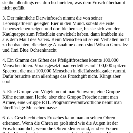
sie ihn allerdings erst durchschneiden, was dem Frosch überhaupt
nicht gefällt.
3. Der männliche Darwinfrosch nimmt die von seiner
Lebenspartnerin gelegten Eier in den Mund, sobald sie erste
Lebenszeichen zeigen und dort bleiben sie, bis sie sich von der
Kaulquappe zum Fröschlein entwickelt haben, dann krabbeln sie
aus dem Maul des Vaters. Beim Menschen ist so ein Verhalten nicht
zu beobachten, die einzige Ausnahme davon sind Wilson Gonzalez
und Jimi Blue Ochsenknecht.
4. Ein Gramm des Giftes des Pfeilgiftfrosches könnte 100,000
Menschen töten. Vorausgesetzt man verteilt es auf 100,000 spitzen
Speeren, die man 100,000 Menschen in dieHalsschlagader rammt.
Dafür bräuchte man allerdings das Froschgift nicht. Klingt aber
cool.
5. Eine Gruppe von Vögeln nennt man Schwarm, eine Gruppe
Kühe nennt man Herde, aber eine Gruppe Frösche nennt man
Armee, eine Gruppe RTL-Programmverantwortliche nennt man
überflüssige Menschenmasse.
6. das Geschlecht eines Frosches kann man an seinen Ohren
erkennen. Wenn die Ohren so groß sind wie die Augen ist der
Frosch männlich, wenn die Ohren kleiner sind, sind es Frauen.