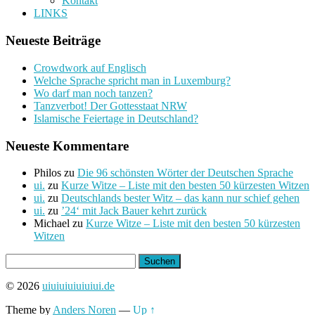
Kontakt
LINKS
Neueste Beiträge
Crowdwork auf Englisch
Welche Sprache spricht man in Luxemburg?
Wo darf man noch tanzen?
Tanzverbot! Der Gottesstaat NRW
Islamische Feiertage in Deutschland?
Neueste Kommentare
Philos
zu
Die 96 schönsten Wörter der Deutschen Sprache
ui.
zu
Kurze Witze – Liste mit den besten 50 kürzesten Witzen
ui.
zu
Deutschlands bester Witz – das kann nur schief gehen
ui.
zu
’24‘ mit Jack Bauer kehrt zurück
Michael
zu
Kurze Witze – Liste mit den besten 50 kürzesten
Witzen
Suchen
nach:
© 2026
uiuiuiuiuiuiui.de
Theme by
Anders Noren
—
Up ↑