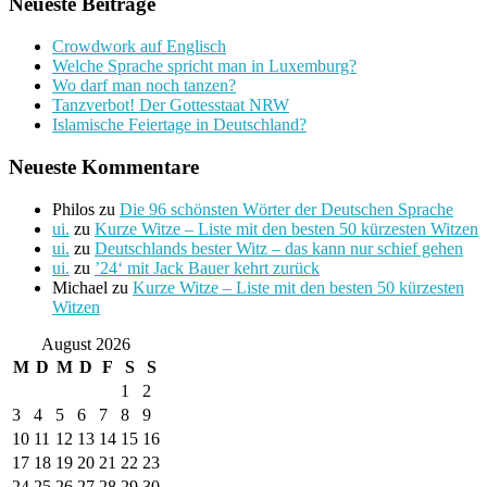
Neueste Beiträge
Crowdwork auf Englisch
Welche Sprache spricht man in Luxemburg?
Wo darf man noch tanzen?
Tanzverbot! Der Gottesstaat NRW
Islamische Feiertage in Deutschland?
Neueste Kommentare
Philos
zu
Die 96 schönsten Wörter der Deutschen Sprache
ui.
zu
Kurze Witze – Liste mit den besten 50 kürzesten Witzen
ui.
zu
Deutschlands bester Witz – das kann nur schief gehen
ui.
zu
’24‘ mit Jack Bauer kehrt zurück
Michael
zu
Kurze Witze – Liste mit den besten 50 kürzesten
Witzen
August 2026
M
D
M
D
F
S
S
1
2
3
4
5
6
7
8
9
10
11
12
13
14
15
16
17
18
19
20
21
22
23
24
25
26
27
28
29
30