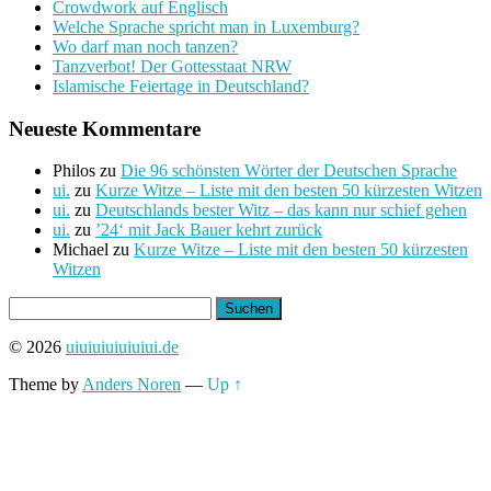
Crowdwork auf Englisch
Welche Sprache spricht man in Luxemburg?
Wo darf man noch tanzen?
Tanzverbot! Der Gottesstaat NRW
Islamische Feiertage in Deutschland?
Neueste Kommentare
Philos
zu
Die 96 schönsten Wörter der Deutschen Sprache
ui.
zu
Kurze Witze – Liste mit den besten 50 kürzesten Witzen
ui.
zu
Deutschlands bester Witz – das kann nur schief gehen
ui.
zu
’24‘ mit Jack Bauer kehrt zurück
Michael
zu
Kurze Witze – Liste mit den besten 50 kürzesten
Witzen
Suchen
nach:
© 2026
uiuiuiuiuiuiui.de
Theme by
Anders Noren
—
Up ↑