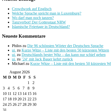
Crowdwork auf Englisch
Welche Sprache spricht man in Luxemburg?
Wo darf man noch tanzen?
Tanzverbot! Der Gottesstaat NRW
Islamische Feiertage in Deutschland?
Neueste Kommentare
Philos
zu
Die 96 schönsten Wörter der Deutschen Sprache
ui.
zu
Kurze Witze – Liste mit den besten 50 kürzesten Witzen
ui.
zu
Deutschlands bester Witz – das kann nur schief gehen
ui.
zu
’24‘ mit Jack Bauer kehrt zurück
Michael
zu
Kurze Witze – Liste mit den besten 50 kürzesten W
August 2026
M
D
M
D
F
S
S
1
2
3
4
5
6
7
8
9
10
11
12
13
14
15
16
17
18
19
20
21
22
23
24
25
26
27
28
29
30
31