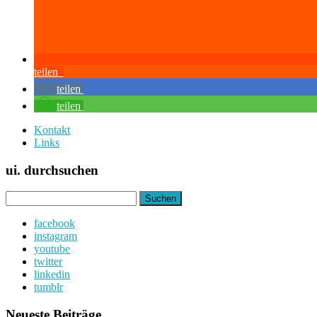
teilen
teilen
teilen
Kontakt
Links
ui. durchsuchen
Suchen
nach:
facebook
instagram
youtube
twitter
linkedin
tumblr
Neueste Beiträge