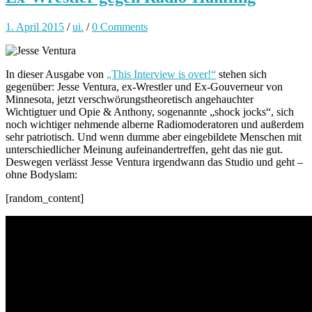
1. April 2015
/
ui.
/
0 Comments
In dieser Ausgabe von
„This Interview is over!“
stehen sich
gegenüber: Jesse Ventura, ex-Wrestler und Ex-Gouverneur von
Minnesota, jetzt verschwörungstheoretisch angehauchter
Wichtigtuer und Opie & Anthony, sogenannte „shock jocks“, sich
noch wichtiger nehmende alberne Radiomoderatoren und außerdem
sehr patriotisch. Und wenn dumme aber eingebildete Menschen mit
unterschiedlicher Meinung aufeinandertreffen, geht das nie gut.
Deswegen verlässt Jesse Ventura irgendwann das Studio und geht –
ohne Bodyslam:
[random_content]