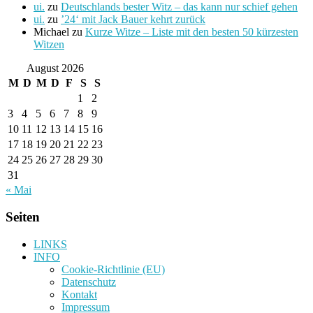
ui.
zu
Deutschlands bester Witz – das kann nur schief gehen
ui.
zu
’24‘ mit Jack Bauer kehrt zurück
Michael
zu
Kurze Witze – Liste mit den besten 50 kürzesten
Witzen
August 2026
M
D
M
D
F
S
S
1
2
3
4
5
6
7
8
9
10
11
12
13
14
15
16
17
18
19
20
21
22
23
24
25
26
27
28
29
30
31
« Mai
Seiten
LINKS
INFO
Cookie-Richtlinie (EU)
Datenschutz
Kontakt
Impressum