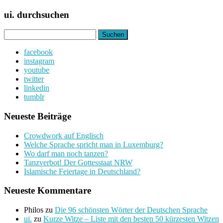
ui. durchsuchen
Suchen
nach:
facebook
instagram
youtube
twitter
linkedin
tumblr
Neueste Beiträge
Crowdwork auf Englisch
Welche Sprache spricht man in Luxemburg?
Wo darf man noch tanzen?
Tanzverbot! Der Gottesstaat NRW
Islamische Feiertage in Deutschland?
Neueste Kommentare
Philos
zu
Die 96 schönsten Wörter der Deutschen Sprache
ui.
zu
Kurze Witze – Liste mit den besten 50 kürzesten Witzen