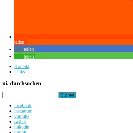
teilen
teilen
teilen
Kontakt
Links
ui. durchsuchen
Suchen
nach:
facebook
instagram
youtube
twitter
linkedin
tumblr