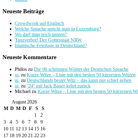
Neueste Beiträge
Crowdwork auf Englisch
Welche Sprache spricht man in Luxemburg?
Wo darf man noch tanzen?
Tanzverbot! Der Gottesstaat NRW
Islamische Feiertage in Deutschland?
Neueste Kommentare
Philos
zu
Die 96 schönsten Wörter der Deutschen Sprache
ui.
zu
Kurze Witze – Liste mit den besten 50 kürzesten Witzen
ui.
zu
Deutschlands bester Witz – das kann nur schief gehen
ui.
zu
’24‘ mit Jack Bauer kehrt zurück
Michael
zu
Kurze Witze – Liste mit den besten 50 kürzesten W
August 2026
M
D
M
D
F
S
S
1
2
3
4
5
6
7
8
9
10
11
12
13
14
15
16
17
18
19
20
21
22
23