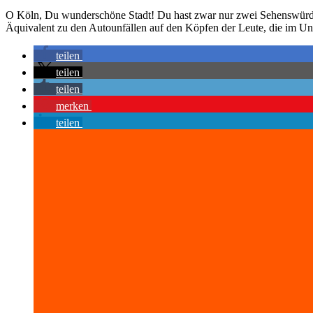
O Köln, Du wunderschöne Stadt! Du hast zwar nur zwei Sehenswürdigke
Äquivalent zu den Autounfällen auf den Köpfen der Leute, die im Uni
teilen
teilen
teilen
merken
teilen