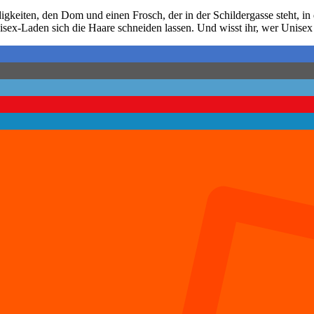
iten, den Dom und einen Frosch, der in der Schildergasse steht, in d
sex-Laden sich die Haare schneiden lassen. Und wisst ihr, wer Unisex 