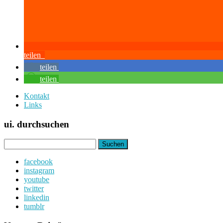
teilen
teilen
teilen
Kontakt
Links
ui. durchsuchen
Suchen
nach:
facebook
instagram
youtube
twitter
linkedin
tumblr