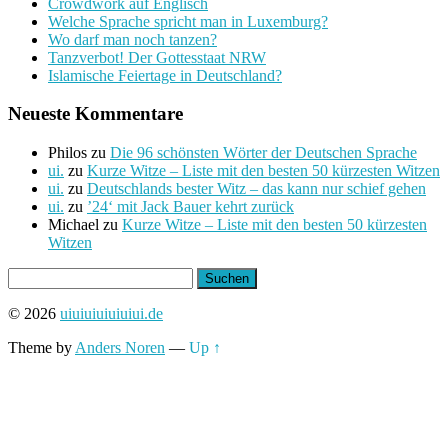
Crowdwork auf Englisch
Welche Sprache spricht man in Luxemburg?
Wo darf man noch tanzen?
Tanzverbot! Der Gottesstaat NRW
Islamische Feiertage in Deutschland?
Neueste Kommentare
Philos
zu
Die 96 schönsten Wörter der Deutschen Sprache
ui.
zu
Kurze Witze – Liste mit den besten 50 kürzesten Witzen
ui.
zu
Deutschlands bester Witz – das kann nur schief gehen
ui.
zu
’24‘ mit Jack Bauer kehrt zurück
Michael
zu
Kurze Witze – Liste mit den besten 50 kürzesten
Witzen
Suchen
nach:
© 2026
uiuiuiuiuiuiui.de
Theme by
Anders Noren
—
Up ↑