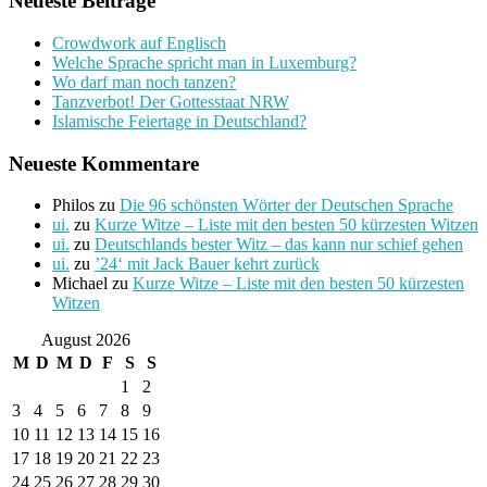
Neueste Beiträge
Crowdwork auf Englisch
Welche Sprache spricht man in Luxemburg?
Wo darf man noch tanzen?
Tanzverbot! Der Gottesstaat NRW
Islamische Feiertage in Deutschland?
Neueste Kommentare
Philos
zu
Die 96 schönsten Wörter der Deutschen Sprache
ui.
zu
Kurze Witze – Liste mit den besten 50 kürzesten Witzen
ui.
zu
Deutschlands bester Witz – das kann nur schief gehen
ui.
zu
’24‘ mit Jack Bauer kehrt zurück
Michael
zu
Kurze Witze – Liste mit den besten 50 kürzesten
Witzen
August 2026
M
D
M
D
F
S
S
1
2
3
4
5
6
7
8
9
10
11
12
13
14
15
16
17
18
19
20
21
22
23
24
25
26
27
28
29
30