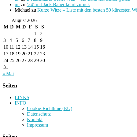
ui.
zu
’24‘ mit Jack Bauer kehrt zurück
Michael
zu
Kurze Witze – Liste mit den besten 50 kürzesten W
August 2026
M
D
M
D
F
S
S
1
2
3
4
5
6
7
8
9
10
11
12
13
14
15
16
17
18
19
20
21
22
23
24
25
26
27
28
29
30
31
« Mai
Seiten
LINKS
INFO
Cookie-Richtlinie (EU)
Datenschutz
Kontakt
Impressum
Seiten