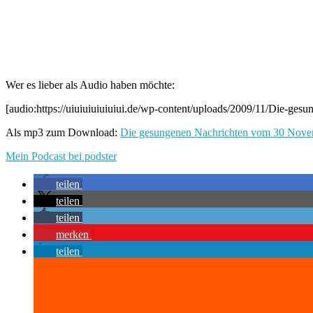
Wer es lieber als Audio haben möchte:
[audio:https://uiuiuiuiuiuiui.de/wp-content/uploads/2009/11/Die-
Als mp3 zum Download:
Die gesungenen Nachrichten vom 30 Nov
Mein Podcast bei podster
teilen
teilen
teilen
merken
teilen