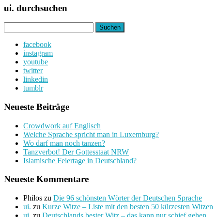
ui. durchsuchen
Suchen
nach:
facebook
instagram
youtube
twitter
linkedin
tumblr
Neueste Beiträge
Crowdwork auf Englisch
Welche Sprache spricht man in Luxemburg?
Wo darf man noch tanzen?
Tanzverbot! Der Gottesstaat NRW
Islamische Feiertage in Deutschland?
Neueste Kommentare
Philos
zu
Die 96 schönsten Wörter der Deutschen Sprache
ui.
zu
Kurze Witze – Liste mit den besten 50 kürzesten Witzen
ui.
zu
Deutschlands bester Witz – das kann nur schief gehen