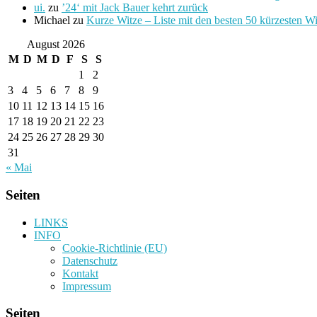
ui.
zu
’24‘ mit Jack Bauer kehrt zurück
Michael
zu
Kurze Witze – Liste mit den besten 50 kürzesten W
August 2026
M
D
M
D
F
S
S
1
2
3
4
5
6
7
8
9
10
11
12
13
14
15
16
17
18
19
20
21
22
23
24
25
26
27
28
29
30
31
« Mai
Seiten
LINKS
INFO
Cookie-Richtlinie (EU)
Datenschutz
Kontakt
Impressum
Seiten