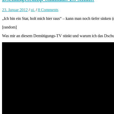
23. Januar 2012
/
ui.
/
8 Comments
„Ich bin ein Star, holt mich hier raus“ – kann man noch tiefer sinke
[random]
Was mir an diesem Demütigungs-TV stinkt und warum ich das Dschu