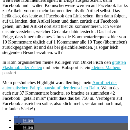
weltweite Kommentierträgheit in Blogs ausgebrochen, dann
Facebook und Twitter. Komischerweise werden auf Facebook Links
zu Artikeln von mir mehr kommentiert als die Artikel selbst. Das
heißt also, das leute auf Facebook den Link sehen, ihm dann folgen,
auf ui. landen, den Artikel lesen und dann zurück auf Facebook
gehen, um den Artikel dort statt hier zu kommentieren. Ich werde
das nie verstehen, welcher Gedanke dahintersteckt. Das hat zur
Folge, dass innerhalb eines Jahres die Kommentarfrequenz hier von
10 Kommentare täglich auf 1 Kommentar alle 10 Tage (übertrieben)
zurückgegangen ist und das bei gleichbleibenden, ja sogar leich
steigenden Besucherzahlen. wtf?
In Köln organisierten meine Kollegen von Onkel Fisch den
größten
Flashmob aller Zeiten
und beim Bobsport ist ein
kleines Malheur
passiert.
Mein persönliches Highlight war allerdings mein
Anruf bei der
automatischen Fahrplanauskunft der deutschen Bahn
. Wenn das
auch nur 37 Kommentare brachte, so brachte es zumindest 42
Facebook „gefällt mirs“ (nicht dass das bei 750 ui.-Verfolgern auf
Facebook ausreichen sollte, also klickt mehr, verdammt noch mal,
ihr faulen Säcke!)
teilen
teilen