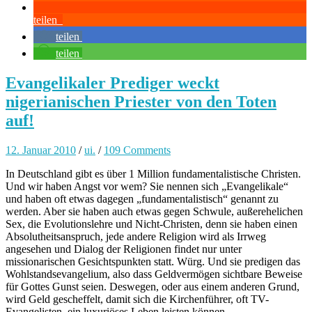
teilen
teilen
teilen
Evangelikaler Prediger weckt
nigerianischen Priester von den Toten
auf!
12. Januar 2010
/
ui.
/
109 Comments
In Deutschland gibt es über 1 Million fundamentalistische Christen.
Und wir haben Angst vor wem? Sie nennen sich „Evangelikale“
und haben oft etwas dagegen „fundamentalistisch“ genannt zu
werden. Aber sie haben auch etwas gegen Schwule, außerehelichen
Sex, die Evolutionslehre und Nicht-Christen, denn sie haben einen
Absolutheitsanspruch, jede andere Religion wird als Irrweg
angesehen und Dialog der Religionen findet nur unter
missionarischen Gesichtspunkten statt. Würg. Und sie predigen das
Wohlstandsevangelium, also dass Geldvermögen sichtbare Beweise
für Gottes Gunst seien. Deswegen, oder aus einem anderen Grund,
wird Geld gescheffelt, damit sich die Kirchenführer, oft TV-
Evangelisten, ein luxuriöses Leben leisten können.