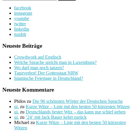
nach:
facebook
instagram
youtube
twitter
linkedin
tumblr
Neueste Beiträge
Crowdwork auf Englisch
Welche Sprache spricht man in Luxemburg?
Wo darf man noch tanzen?
Tanzverbot! Der Gottesstaat NRW
Islamische Feiertage in Deutschland?
Neueste Kommentare
Philos
zu
Die 96 schönsten Wörter der Deutschen Sprache
ui.
zu
Kurze Witze – Liste mit den besten 50 kürzesten Witzen
ui.
zu
Deutschlands bester Witz – das kann nur schief gehen
ui.
zu
’24‘ mit Jack Bauer kehrt zurück
Michael
zu
Kurze Witze – Liste mit den besten 50 kürzesten
Witzen