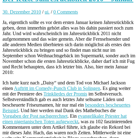
30. Dezember 2010
/
ui.
/
0 Comments
Ja, eigentlich sollte es vor dem ersten Januar keinen Jahresrückblick
geben, denn immerhin gehört alles was bis dahin passiert noch zum
Jahr. Und wird wahrscheinlich im Jahresrückblick 2011 nicht
aufgenommen und das wäre gemein. Aber die Fernsehsender und
alle anderen Medien überbieten sich darin möglichst als erstes den
Jahresrückblick zu bringen und so findet man nicht nur im
September schon Weihnachtsgebäck im Supermarkt, sonder auch im
November schon die ersten Jahresrückblicke, daher darf ich mit Fug
und Recht behaupten, dass ich letzter bin. Also, hier mein Januar
2010:
Ich hatte kurz nach „Daisy“ und dem Tod von Michael Jackson
einen
Auftritt im Comedy-Punch Club in Solingen
. Es ging weiter
mit der Premiere des
Trinkliedes der Promis
im Selbstversuch.
Selbstverständlich gab es auch letztes Jahr seltsame Läden und
bescheuerte Friseurnamen, hir nur mal ein
besonders bescheuertes
Beispiel
. Und hier werden mal Dank des Mathebuches die
Vorgaben der Post nachgerechnet
. Ein
evangelikaler Priester hat
einen nigerianischen Toten aufgeweckt
, was zu 102 faszinierenden
Kommentaren unter dem Artikel führte, ich glaube ein Rekord bei
mir dieses Jahr. Hach, das waren noch Zeiten. Mittlerweile ist eine