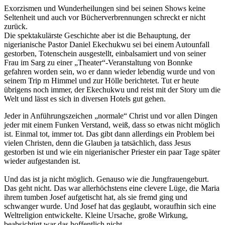
Exorzismen und Wunderheilungen sind bei seinen Shows keine
Seltenheit und auch vor Bücherverbrennungen schreckt er nicht
zurück.
Die spektakulärste Geschichte aber ist die Behauptung, der
nigerianische Pastor Daniel Ekechukwu sei bei einem Autounfall
gestorben, Totenschein ausgestellt, einbalsamiert und von seiner
Frau im Sarg zu einer „Theater“-Veranstaltung von Bonnke
gefahren worden sein, wo er dann wieder lebendig wurde und von
seinem Trip m Himmel und zur Hölle berichtetet. Tut er heute
übrigens noch immer, der Ekechukwu und reist mit der Story um die
Welt und lässt es sich in diversen Hotels gut gehen.
Jeder in Anführungszeichen „normale“ Christ und vor allen Dingen
jeder mit einem Funken Verstand, weiß, dass so etwas nicht möglich
ist. Einmal tot, immer tot. Das gibt dann allerdings ein Problem bei
vielen Christen, denn die Glauben ja tatsächlich, dass Jesus
gestorben ist und wie ein nigerianischer Priester ein paar Tage später
wieder aufgestanden ist.
Und das ist ja nicht möglich. Genauso wie die Jungfrauengeburt.
Das geht nicht. Das war allerhöchstens eine clevere Lüge, die Maria
ihrem tumben Josef aufgetischt hat, als sie fremd ging und
schwanger wurde. Und Josef hat das geglaubt, woraufhin sich eine
Weltreligion entwickelte. Kleine Ursache, große Wirkung,
beabsichtigt war das hoffentlich nicht.