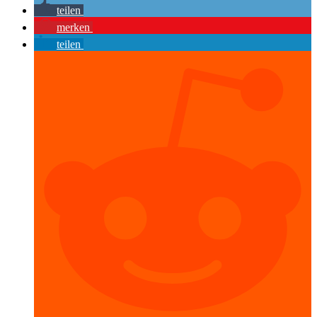
teilen
merken
teilen