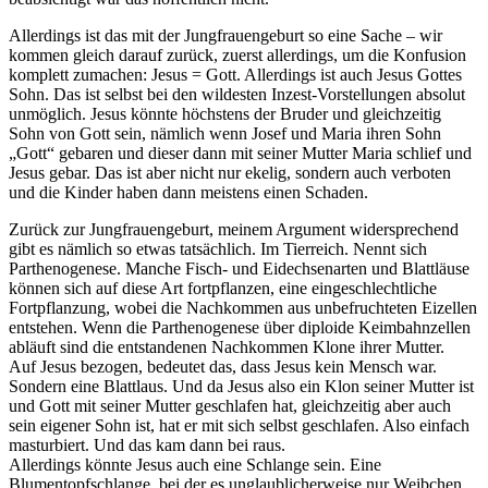
Allerdings ist das mit der Jungfrauengeburt so eine Sache – wir
kommen gleich darauf zurück, zuerst allerdings, um die Konfusion
komplett zumachen: Jesus = Gott. Allerdings ist auch Jesus Gottes
Sohn. Das ist selbst bei den wildesten Inzest-Vorstellungen absolut
unmöglich. Jesus könnte höchstens der Bruder und gleichzeitig
Sohn von Gott sein, nämlich wenn Josef und Maria ihren Sohn
„Gott“ gebaren und dieser dann mit seiner Mutter Maria schlief und
Jesus gebar. Das ist aber nicht nur ekelig, sondern auch verboten
und die Kinder haben dann meistens einen Schaden.
Zurück zur Jungfrauengeburt, meinem Argument widersprechend
gibt es nämlich so etwas tatsächlich. Im Tierreich. Nennt sich
Parthenogenese. Manche Fisch- und Eidechsenarten und Blattläuse
können sich auf diese Art fortpflanzen, eine eingeschlechtliche
Fortpflanzung, wobei die Nachkommen aus unbefruchteten Eizellen
entstehen. Wenn die Parthenogenese über diploide Keimbahnzellen
abläuft sind die entstandenen Nachkommen Klone ihrer Mutter.
Auf Jesus bezogen, bedeutet das, dass Jesus kein Mensch war.
Sondern eine Blattlaus. Und da Jesus also ein Klon seiner Mutter ist
und Gott mit seiner Mutter geschlafen hat, gleichzeitig aber auch
sein eigener Sohn ist, hat er mit sich selbst geschlafen. Also einfach
masturbiert. Und das kam dann bei raus.
Allerdings könnte Jesus auch eine Schlange sein. Eine
Blumentopfschlange, bei der es unglaublicherweise nur Weibchen