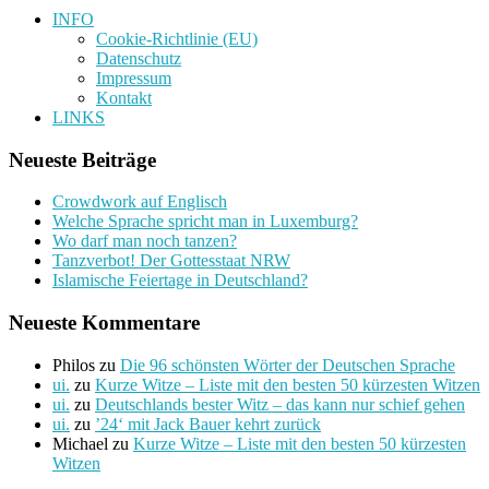
INFO
Cookie-Richtlinie (EU)
Datenschutz
Impressum
Kontakt
LINKS
Neueste Beiträge
Crowdwork auf Englisch
Welche Sprache spricht man in Luxemburg?
Wo darf man noch tanzen?
Tanzverbot! Der Gottesstaat NRW
Islamische Feiertage in Deutschland?
Neueste Kommentare
Philos
zu
Die 96 schönsten Wörter der Deutschen Sprache
ui.
zu
Kurze Witze – Liste mit den besten 50 kürzesten Witzen
ui.
zu
Deutschlands bester Witz – das kann nur schief gehen
ui.
zu
’24‘ mit Jack Bauer kehrt zurück
Michael
zu
Kurze Witze – Liste mit den besten 50 kürzesten
Witzen