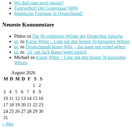
Wo darf man noch tanzen?
Tanzverbot! Der Gottesstaat NRW
Islamische Feiertage in Deutschland?
Neueste Kommentare
Philos
zu
Die 96 schönsten Wörter der Deutschen Sprache
ui.
zu
Kurze Witze – Liste mit den besten 50 kürzesten Witzen
ui.
zu
Deutschlands bester Witz – das kann nur schief gehen
ui.
zu
’24‘ mit Jack Bauer kehrt zurück
Michael
zu
Kurze Witze – Liste mit den besten 50 kürzesten
Witzen
August 2026
M
D
M
D
F
S
S
1
2
3
4
5
6
7
8
9
10
11
12
13
14
15
16
17
18
19
20
21
22
23
24
25
26
27
28
29
30
31
« Mai