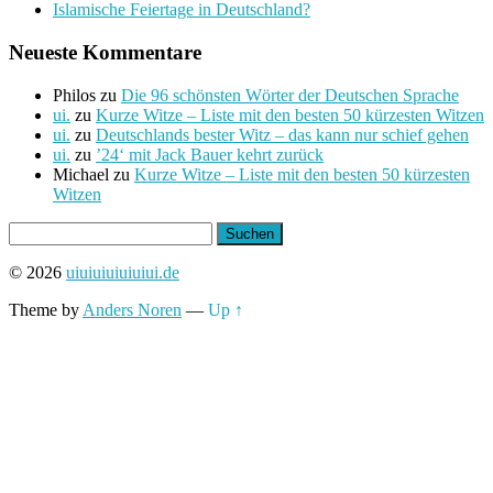
Islamische Feiertage in Deutschland?
Neueste Kommentare
Philos
zu
Die 96 schönsten Wörter der Deutschen Sprache
ui.
zu
Kurze Witze – Liste mit den besten 50 kürzesten Witzen
ui.
zu
Deutschlands bester Witz – das kann nur schief gehen
ui.
zu
’24‘ mit Jack Bauer kehrt zurück
Michael
zu
Kurze Witze – Liste mit den besten 50 kürzesten
Witzen
Suchen
nach:
© 2026
uiuiuiuiuiuiui.de
Theme by
Anders Noren
—
Up ↑