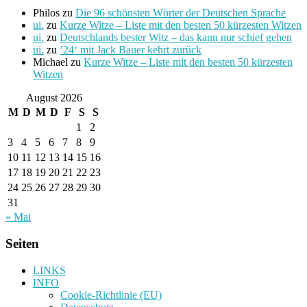
Philos
zu
Die 96 schönsten Wörter der Deutschen Sprache
ui.
zu
Kurze Witze – Liste mit den besten 50 kürzesten Witzen
ui.
zu
Deutschlands bester Witz – das kann nur schief gehen
ui.
zu
’24‘ mit Jack Bauer kehrt zurück
Michael
zu
Kurze Witze – Liste mit den besten 50 kürzesten
Witzen
August 2026
M
D
M
D
F
S
S
1
2
3
4
5
6
7
8
9
10
11
12
13
14
15
16
17
18
19
20
21
22
23
24
25
26
27
28
29
30
31
« Mai
Seiten
LINKS
INFO
Cookie-Richtlinie (EU)