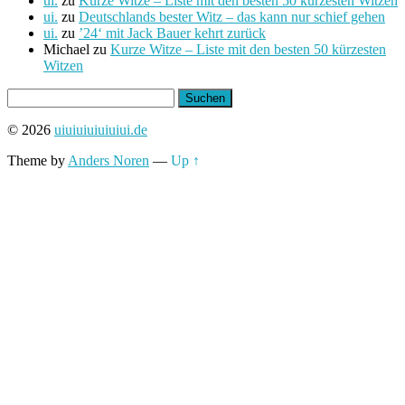
ui.
zu
Kurze Witze – Liste mit den besten 50 kürzesten Witzen
ui.
zu
Deutschlands bester Witz – das kann nur schief gehen
ui.
zu
’24‘ mit Jack Bauer kehrt zurück
Michael
zu
Kurze Witze – Liste mit den besten 50 kürzesten
Witzen
Suchen
nach:
© 2026
uiuiuiuiuiuiui.de
Theme by
Anders Noren
—
Up ↑