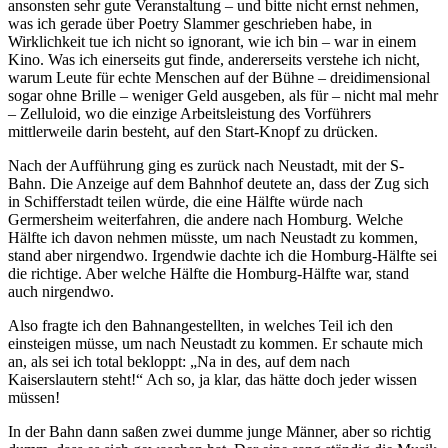
ansonsten sehr gute Veranstaltung – und bitte nicht ernst nehmen,
was ich gerade über Poetry Slammer geschrieben habe, in
Wirklichkeit tue ich nicht so ignorant, wie ich bin – war in einem
Kino. Was ich einerseits gut finde, andererseits verstehe ich nicht,
warum Leute für echte Menschen auf der Bühne – dreidimensional
sogar ohne Brille – weniger Geld ausgeben, als für – nicht mal mehr
– Zelluloid, wo die einzige Arbeitsleistung des Vorführers
mittlerweile darin besteht, auf den Start-Knopf zu drücken.
Nach der Aufführung ging es zurück nach Neustadt, mit der S-
Bahn. Die Anzeige auf dem Bahnhof deutete an, dass der Zug sich
in Schifferstadt teilen würde, die eine Hälfte würde nach
Germersheim weiterfahren, die andere nach Homburg. Welche
Hälfte ich davon nehmen müsste, um nach Neustadt zu kommen,
stand aber nirgendwo. Irgendwie dachte ich die Homburg-Hälfte sei
die richtige. Aber welche Hälfte die Homburg-Hälfte war, stand
auch nirgendwo.
Also fragte ich den Bahnangestellten, in welches Teil ich den
einsteigen müsse, um nach Neustadt zu kommen. Er schaute mich
an, als sei ich total bekloppt: „Na in des, auf dem nach
Kaiserslautern steht!“ Ach so, ja klar, das hätte doch jeder wissen
müssen!
In der Bahn dann saßen zwei dumme junge Männer, aber so richtig