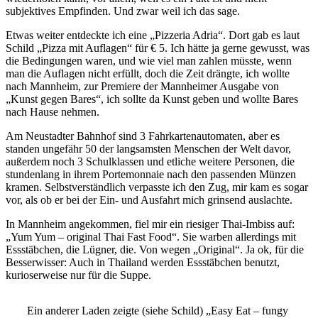
subjektives Empfinden. Und zwar weil ich das sage.
Etwas weiter entdeckte ich eine „Pizzeria Adria“. Dort gab es laut
Schild „Pizza mit Auflagen“ für € 5. Ich hätte ja gerne gewusst, was
die Bedingungen waren, und wie viel man zahlen müsste, wenn
man die Auflagen nicht erfüllt, doch die Zeit drängte, ich wollte
nach Mannheim, zur Premiere der Mannheimer Ausgabe von
„Kunst gegen Bares“, ich sollte da Kunst geben und wollte Bares
nach Hause nehmen.
Am Neustadter Bahnhof sind 3 Fahrkartenautomaten, aber es
standen ungefähr 50 der langsamsten Menschen der Welt davor,
außerdem noch 3 Schulklassen und etliche weitere Personen, die
stundenlang in ihrem Portemonnaie nach den passenden Münzen
kramen. Selbstverständlich verpasste ich den Zug, mir kam es sogar
vor, als ob er bei der Ein- und Ausfahrt mich grinsend auslachte.
In Mannheim angekommen, fiel mir ein riesiger Thai-Imbiss auf:
„Yum Yum – original Thai Fast Food“. Sie warben allerdings mit
Essstäbchen, die Lügner, die. Von wegen „Original“. Ja ok, für die
Besserwisser: Auch in Thailand werden Essstäbchen benutzt,
kurioserweise nur für die Suppe.
Ein anderer Laden zeigte (siehe Schild) „Easy Eat – fungy