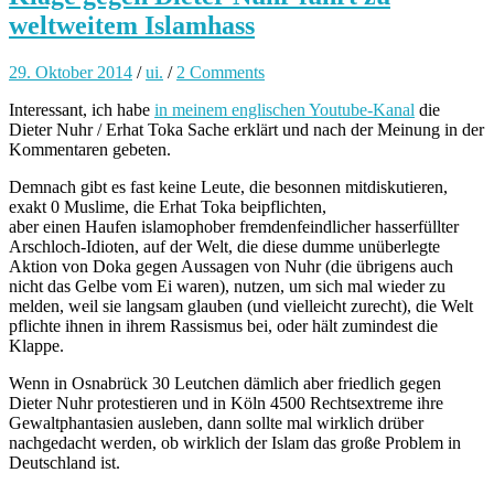
weltweitem Islamhass
29. Oktober 2014
/
ui.
/
2 Comments
Interessant, ich habe
in meinem englischen Youtube-Kanal
die
Dieter Nuhr / Erhat Toka Sache erklärt und nach der Meinung in der
Kommentaren gebeten.
Demnach gibt es fast keine Leute, die besonnen mitdiskutieren,
exakt 0 Muslime, die Erhat Toka beipflichten,
aber einen Haufen islamophober fremdenfeindlicher hasserfüllter
Arschloch-Idioten, auf der Welt, die diese dumme unüberlegte
Aktion von Doka gegen Aussagen von Nuhr (die übrigens auch
nicht das Gelbe vom Ei waren), nutzen, um sich mal wieder zu
melden, weil sie langsam glauben (und vielleicht zurecht), die Welt
pflichte ihnen in ihrem Rassismus bei, oder hält zumindest die
Klappe.
Wenn in Osnabrück 30 Leutchen dämlich aber friedlich gegen
Dieter Nuhr protestieren und in Köln 4500 Rechtsextreme ihre
Gewaltphantasien ausleben, dann sollte mal wirklich drüber
nachgedacht werden, ob wirklich der Islam das große Problem in
Deutschland ist.