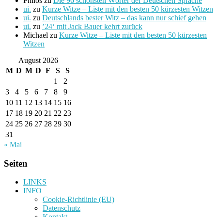
Philos
zu
Die 96 schönsten Wörter der Deutschen Sprache
ui.
zu
Kurze Witze – Liste mit den besten 50 kürzesten Witzen
ui.
zu
Deutschlands bester Witz – das kann nur schief gehen
ui.
zu
’24‘ mit Jack Bauer kehrt zurück
Michael
zu
Kurze Witze – Liste mit den besten 50 kürzesten
Witzen
August 2026
M
D
M
D
F
S
S
1
2
3
4
5
6
7
8
9
10
11
12
13
14
15
16
17
18
19
20
21
22
23
24
25
26
27
28
29
30
31
« Mai
Seiten
LINKS
INFO
Cookie-Richtlinie (EU)
Datenschutz
Kontakt