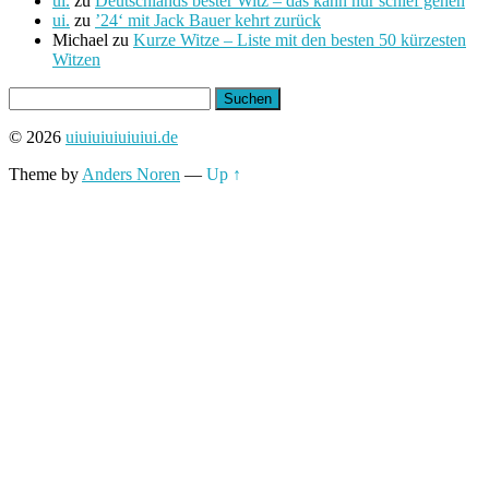
ui.
zu
Deutschlands bester Witz – das kann nur schief gehen
ui.
zu
’24‘ mit Jack Bauer kehrt zurück
Michael
zu
Kurze Witze – Liste mit den besten 50 kürzesten
Witzen
Suchen
nach:
© 2026
uiuiuiuiuiuiui.de
Theme by
Anders Noren
—
Up ↑