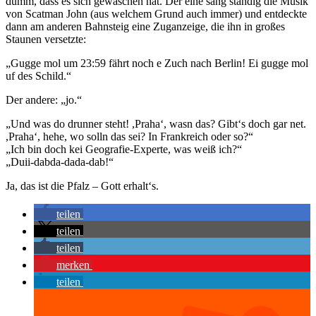
dumm, dass es sich gewaschen hat. Der eine sang ständig die Musik
von Scatman John (aus welchem Grund auch immer) und entdeckte
dann am anderen Bahnsteig eine Zuganzeige, die ihn in großes
Staunen versetzte:
„Gugge mol um 23:59 fährt noch e Zuch nach Berlin! Ei gugge mol
uf des Schild.“
Der andere: „jo.“
„Und was do drunner steht! ,Praha‘, wasn das? Gibt‘s doch gar net.
,Praha‘, hehe, wo solln das sei? In Frankreich oder so?“
„Ich bin doch kei Geografie-Experte, was weiß ich?“
„Duii-dabda-dada-dab!“
Ja, das ist die Pfalz – Gott erhalt‘s.
teilen
teilen
teilen
merken
teilen