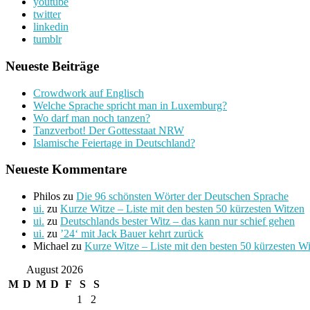
youtube
twitter
linkedin
tumblr
Neueste Beiträge
Crowdwork auf Englisch
Welche Sprache spricht man in Luxemburg?
Wo darf man noch tanzen?
Tanzverbot! Der Gottesstaat NRW
Islamische Feiertage in Deutschland?
Neueste Kommentare
Philos
zu
Die 96 schönsten Wörter der Deutschen Sprache
ui.
zu
Kurze Witze – Liste mit den besten 50 kürzesten Witzen
ui.
zu
Deutschlands bester Witz – das kann nur schief gehen
ui.
zu
’24‘ mit Jack Bauer kehrt zurück
Michael
zu
Kurze Witze – Liste mit den besten 50 kürzesten W
August 2026
M
D
M
D
F
S
S
1
2