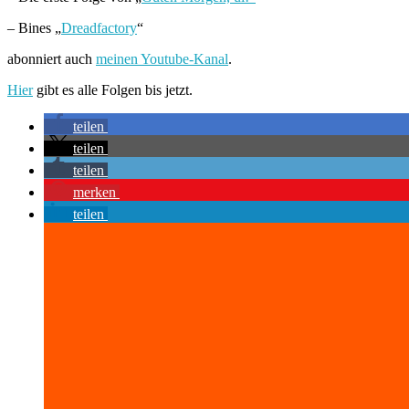
– Bines „
Dreadfactory
“
abonniert auch
meinen Youtube-Kanal
.
Hier
gibt es alle Folgen bis jetzt.
teilen
teilen
teilen
merken
teilen