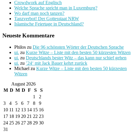
Crowdwork auf Englisch
Welche Sprache spricht man in Luxemburg?
Wo darf man noch tanzen?
Tanzverbot! Der Gottesstaat NRW
Islamische Feiertage in Deutschland?
Neueste Kommentare
Philos
zu
Die 96 schönsten Wörter der Deutschen Sprache
ui.
zu
Kurze Witze – Liste mit den besten 50 kürzesten Witzen
ui.
zu
Deutschlands bester Witz – das kann nur schief gehen
ui.
zu
’24‘ mit Jack Bauer kehrt zurück
Michael
zu
Kurze Witze – Liste mit den besten 50 kürzesten
Witzen
August 2026
M
D
M
D
F
S
S
1
2
3
4
5
6
7
8
9
10
11
12
13
14
15
16
17
18
19
20
21
22
23
24
25
26
27
28
29
30
31