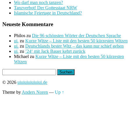
Wo darf man noch tanzen?
Tanzverbot! Der Gottesstaat NRW
Islamische Feiertage in Deutschland?
Neueste Kommentare
Philos
zu
Die 96 schönsten Wörter der Deutschen Sprache
ui.
zu
Kurze Witze – Liste mit den besten 50 kürzesten Witzen
ui.
zu
Deutschlands bester Witz – das kann nur schief gehen
ui.
zu
’24‘ mit Jack Bauer kehrt zurück
Michael
zu
Kurze Witze – Liste mit den besten 50 kürzesten
Witzen
Suchen
nach:
© 2026
uiuiuiuiuiuiui.de
Theme by
Anders Noren
—
Up ↑