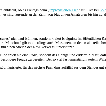
h entdeckt, ob es Freitags beim „
improvisierten Lied
“ ist, Live bei
Solo
es sind tausende an der Zahl, von blutjungen Amateuren bis hin zu alte
cenes
“ nicht auf Bühnen, sondern kreiert Ereignisse im öffentlichen 
hrt. Manchmal gib es allerdings auch Missionen, an denen alle teilneh
 um einen Streich der New Yorker zu unterstützen.
e spielt nie eine Rolle, sondern das einzige und erklärte Ziel ist, dafü
esondere Freude zu bereiten. Bei so viel fast unanständig gutem Wille
ng
organisierte, für das nächste Paar, dass zufällig aus dem Standesamt s