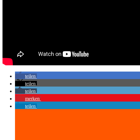
teilen
teilen
teilen
merken
teilen