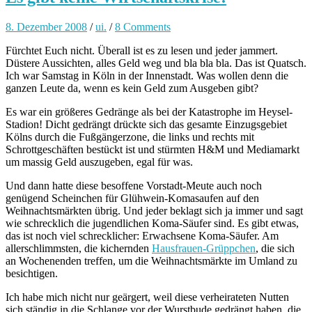
8. Dezember 2008
/
ui.
/
8 Comments
Fürchtet Euch nicht. Überall ist es zu lesen und jeder jammert.
Düstere Aussichten, alles Geld weg und bla bla bla. Das ist Quatsch.
Ich war Samstag in Köln in der Innenstadt. Was wollen denn die
ganzen Leute da, wenn es kein Geld zum Ausgeben gibt?
Es war ein größeres Gedränge als bei der Katastrophe im Heysel-
Stadion! Dicht gedrängt drückte sich das gesamte Einzugsgebiet
Kölns durch die Fußgängerzone, die links und rechts mit
Schrottgeschäften bestückt ist und stürmten H&M und Mediamarkt
um massig Geld auszugeben, egal für was.
Und dann hatte diese besoffene Vorstadt-Meute auch noch
genügend Scheinchen für Glühwein-Komasaufen auf den
Weihnachtsmärkten übrig. Und jeder beklagt sich ja immer und sagt
wie schrecklich die jugendlichen Koma-Säufer sind. Es gibt etwas,
das ist noch viel schrecklicher: Erwachsene Koma-Säufer. Am
allerschlimmsten, die kichernden
Hausfrauen-Grüppchen
, die sich
an Wochenenden treffen, um die Weihnachtsmärkte im Umland zu
besichtigen.
Ich habe mich nicht nur geärgert, weil diese verheirateten Nutten
sich ständig in die Schlange vor der Wurstbude gedrängt haben, die