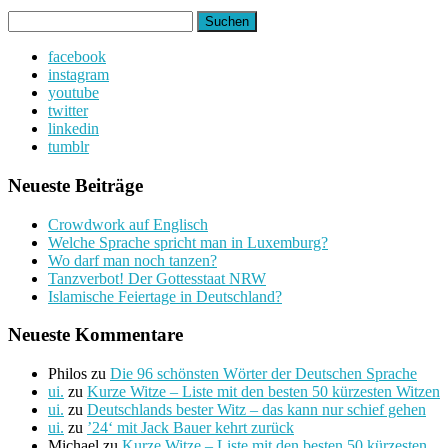
Suchen
nach:
facebook
instagram
youtube
twitter
linkedin
tumblr
Neueste Beiträge
Crowdwork auf Englisch
Welche Sprache spricht man in Luxemburg?
Wo darf man noch tanzen?
Tanzverbot! Der Gottesstaat NRW
Islamische Feiertage in Deutschland?
Neueste Kommentare
Philos
zu
Die 96 schönsten Wörter der Deutschen Sprache
ui.
zu
Kurze Witze – Liste mit den besten 50 kürzesten Witzen
ui.
zu
Deutschlands bester Witz – das kann nur schief gehen
ui.
zu
’24‘ mit Jack Bauer kehrt zurück
Michael
zu
Kurze Witze – Liste mit den besten 50 kürzesten