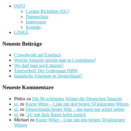
INFO
Cookie-Richtlinie (EU)
Datenschutz
Impressum
Kontakt
LINKS
Neueste Beiträge
Crowdwork auf Englisch
Welche Sprache spricht man in Luxemburg?
Wo darf man noch tanzen?
Tanzverbot! Der Gottesstaat NRW
Islamische Feiertage in Deutschland?
Neueste Kommentare
Philos
zu
Die 96 schönsten Wörter der Deutschen Sprache
ui.
zu
Kurze Witze – Liste mit den besten 50 kürzesten Witzen
ui.
zu
Deutschlands bester Witz – das kann nur schief gehen
ui.
zu
’24‘ mit Jack Bauer kehrt zurück
Michael
zu
Kurze Witze – Liste mit den besten 50 kürzesten
Witzen