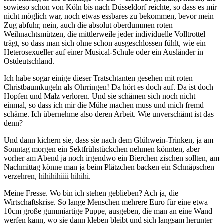
sowieso schon von Köln bis nach Düsseldorf reichte, so dass es mir
nicht möglich war, noch etwas essbares zu bekommen, bevor mein
Zug abfuhr, nein, auch die absolut oberdummen roten
Weihnachtsmützen, die mittlerweile jeder individuelle Volltrottel
trägt, so dass man sich ohne schon ausgeschlossen fühlt, wie ein
Heterosexueller auf einer Musical-Schule oder ein Ausländer in
Ostdeutschland.
Ich habe sogar einige dieser Tratschtanten gesehen mit roten
Christbaumkugeln als Ohrringen! Da hört es doch auf. Da ist doch
Hopfen und Malz verloren. Und sie schämen sich noch nicht
einmal, so dass ich mir die Mühe machen muss und mich fremd
schäme. Ich übernehme also deren Arbeit. Wie unverschämt ist das
denn?
Und dann kichern sie, dass sie nach dem Glühwein-Trinken, ja am
Sonntag morgen ein Sektfrühstückchen nehmen könnten, aber
vorher am Abend ja noch irgendwo ein Bierchen zischen sollten, am
Nachmittag könne man ja beim Plätzchen backen ein Schnäpschen
verzehren, hihihihiiii hihihi.
Meine Fresse. Wo bin ich stehen geblieben? Ach ja, die
Wirtschaftskrise. So lange Menschen mehrere Euro für eine etwa
10cm große gummiartige Puppe, ausgeben, die man an eine Wand
werfen kann, wo sie dann kleben bleibt und sich langsam herunter