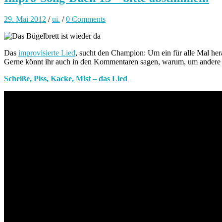
29. Mai 2012
/
ui.
/
0 Comments
Das
improvisierte Lied
, sucht den Champion: Um ein für alle Mal her
Gerne könnt ihr auch in den Kommentaren sagen, warum, um andere Wäh
Scheiße, Piss, Kacke, Mist – das Lied