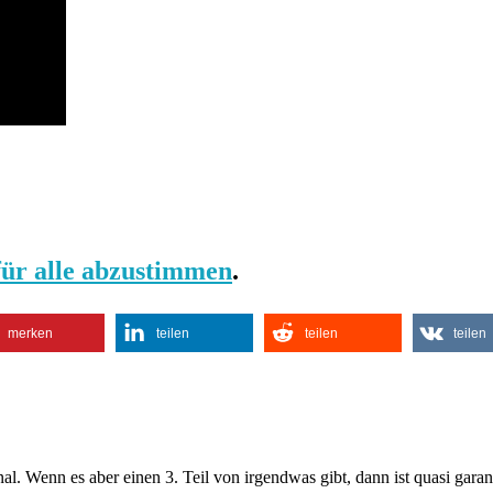
 für alle abzustimmen
.
merken
teilen
teilen
teilen
l. Wenn es aber einen 3. Teil von irgendwas gibt, dann ist quasi garanti