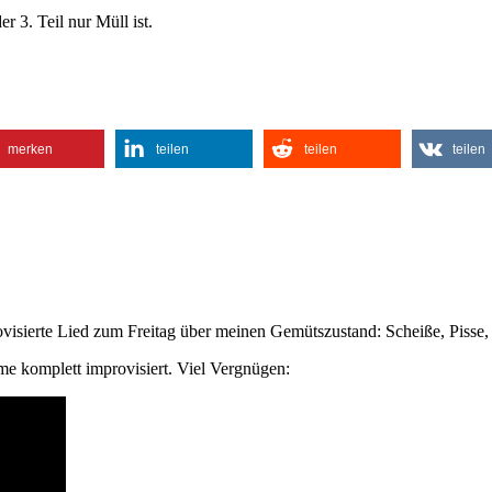
r 3. Teil nur Müll ist.
merken
teilen
teilen
teilen
provisierte Lied zum Freitag über meinen Gemütszustand: Scheiße, Pisse,
e komplett improvisiert. Viel Vergnügen: