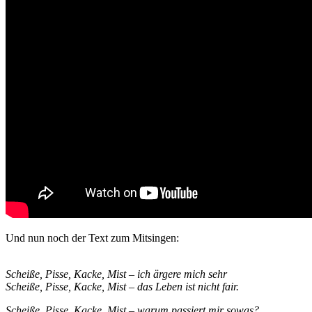
Und nun noch der Text zum Mitsingen:
Scheiße, Pisse, Kacke, Mist – ich ärgere mich sehr
Scheiße, Pisse, Kacke, Mist – das Leben ist nicht fair.
Scheiße, Pisse, Kacke, Mist – warum passiert mir sowas?