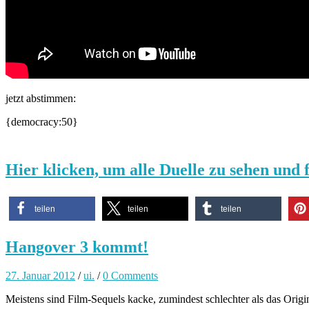
jetzt abstimmen:
{democracy:50}
Hier klicken, um alle Duelle zu sehen und
teilen
teilen
teilen
Hangover 3 kommt!
27. Januar 2012
/
ui.
/
0 Comments
Meistens sind Film-Sequels kacke, zumindest schlechter als das Origina