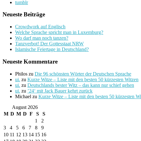
tumblr
Neueste Beiträge
Crowdwork auf Englisch
Welche Sprache spricht man in Luxemburg?
Wo darf man noch tanzen?
Tanzverbot! Der Gottesstaat NRW
Islamische Feiertage in Deutschland?
Neueste Kommentare
Philos
zu
Die 96 schönsten Wörter der Deutschen Sprache
ui.
zu
Kurze Witze – Liste mit den besten 50 kürzesten Witzen
ui.
zu
Deutschlands bester Witz – das kann nur schief gehen
ui.
zu
’24‘ mit Jack Bauer kehrt zurück
Michael
zu
Kurze Witze – Liste mit den besten 50 kürzesten W
August 2026
M
D
M
D
F
S
S
1
2
3
4
5
6
7
8
9
10
11
12
13
14
15
16