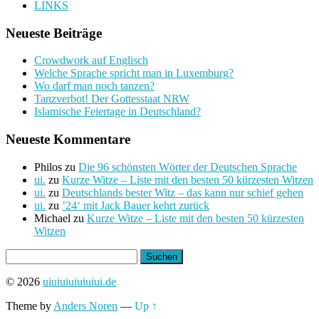
LINKS
Neueste Beiträge
Crowdwork auf Englisch
Welche Sprache spricht man in Luxemburg?
Wo darf man noch tanzen?
Tanzverbot! Der Gottesstaat NRW
Islamische Feiertage in Deutschland?
Neueste Kommentare
Philos
zu
Die 96 schönsten Wörter der Deutschen Sprache
ui.
zu
Kurze Witze – Liste mit den besten 50 kürzesten Witzen
ui.
zu
Deutschlands bester Witz – das kann nur schief gehen
ui.
zu
’24‘ mit Jack Bauer kehrt zurück
Michael
zu
Kurze Witze – Liste mit den besten 50 kürzesten
Witzen
Suchen
nach:
© 2026
uiuiuiuiuiuiui.de
Theme by
Anders Noren
—
Up ↑