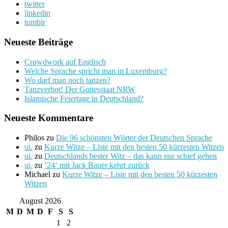
twitter
linkedin
tumblr
Neueste Beiträge
Crowdwork auf Englisch
Welche Sprache spricht man in Luxemburg?
Wo darf man noch tanzen?
Tanzverbot! Der Gottesstaat NRW
Islamische Feiertage in Deutschland?
Neueste Kommentare
Philos
zu
Die 96 schönsten Wörter der Deutschen Sprache
ui.
zu
Kurze Witze – Liste mit den besten 50 kürzesten Witzen
ui.
zu
Deutschlands bester Witz – das kann nur schief gehen
ui.
zu
’24‘ mit Jack Bauer kehrt zurück
Michael
zu
Kurze Witze – Liste mit den besten 50 kürzesten
Witzen
August 2026
M
D
M
D
F
S
S
1
2