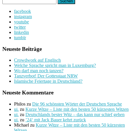
Suchen
nach:
facebook
instagram
youtube
twitter
linkedin
tumblr
Neueste Beiträge
Crowdwork auf Englisch
Welche Sprache spricht man in Luxemburg?
Wo darf man noch tanzen?
Tanzverbot! Der Gottesstaat NRW
Islamische Feiertage in Deutschland?
Neueste Kommentare
Philos
zu
Die 96 schönsten Wörter der Deutschen Sprache
ui.
zu
Kurze Witze – Liste mit den besten 50 kürzesten Witzen
ui.
zu
Deutschlands bester Witz – das kann nur schief gehen
ui.
zu
’24‘ mit Jack Bauer kehrt zurück
Michael
zu
Kurze Witze – Liste mit den besten 50 kürzesten
Witzen