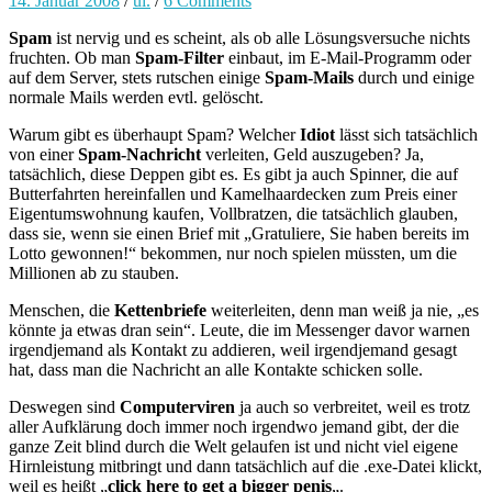
14. Januar 2008
/
ui.
/
6 Comments
Spam
ist nervig und es scheint, als ob alle Lösungsversuche nichts
fruchten. Ob man
Spam-Filter
einbaut, im E-Mail-Programm oder
auf dem Server, stets rutschen einige
Spam-Mails
durch und einige
normale Mails werden evtl. gelöscht.
Warum gibt es überhaupt Spam? Welcher
Idiot
lässt sich tatsächlich
von einer
Spam-Nachricht
verleiten, Geld auszugeben? Ja,
tatsächlich, diese Deppen gibt es. Es gibt ja auch Spinner, die auf
Butterfahrten hereinfallen und Kamelhaardecken zum Preis einer
Eigentumswohnung kaufen, Vollbratzen, die tatsächlich glauben,
dass sie, wenn sie einen Brief mit „Gratuliere, Sie haben bereits im
Lotto gewonnen!“ bekommen, nur noch spielen müssten, um die
Millionen ab zu stauben.
Menschen, die
Kettenbriefe
weiterleiten, denn man weiß ja nie, „es
könnte ja etwas dran sein“. Leute, die im Messenger davor warnen
irgendjemand als Kontakt zu addieren, weil irgendjemand gesagt
hat, dass man die Nachricht an alle Kontakte schicken solle.
Deswegen sind
Computerviren
ja auch so verbreitet, weil es trotz
aller Aufklärung doch immer noch irgendwo jemand gibt, der die
ganze Zeit blind durch die Welt gelaufen ist und nicht viel eigene
Hirnleistung mitbringt und dann tatsächlich auf die .exe-Datei klickt,
weil es heißt „
click here to get a bigger penis
„.