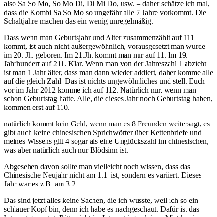
also Sa So Mo, So Mo Di, Di Mi Do, usw. – daher schätze ich mal,
dass die Kombi Sa So Mo so ungefähr alle 7 Jahre vorkommt. Die
Schaltjahre machen das ein wenig unregelmäßig.
Dass wenn man Geburtsjahr und Alter zusammenzählt auf 111
kommt, ist auch nicht außergewöhnlich, vorausgesetzt man wurde
im 20. Jh. geboren. Im 21.Jh. kommt man nur auf 11. Im 19.
Jahrhundert auf 211. Klar. Wenn man von der Jahreszahl 1 abzieht
ist man 1 Jahr älter, dass man dann wieder addiert, daher komme alle
auf die gleich Zahl. Das ist nichts ungewöhnliches und stellt Euch
vor im Jahr 2012 komme ich auf 112. Natürlich nur, wenn man
schon Geburtstag hatte. Alle, die dieses Jahr noch Geburtstag haben,
kommen erst auf 110.
natürlich kommt kein Geld, wenn man es 8 Freunden weitersagt, es
gibt auch keine chinesischen Sprichwörter über Kettenbriefe und
meines Wissens gilt 4 sogar als eine Unglückszahl im chinesischen,
was aber natürlich auch nur Blödsinn ist.
Abgesehen davon sollte man vielleicht noch wissen, dass das
Chinesische Neujahr nicht am 1.1. ist, sondern es variiert. Dieses
Jahr war es z.B. am 3.2.
Das sind jetzt alles keine Sachen, die ich wusste, weil ich so ein
schlauer Kopf bin, denn ich habe es nachgeschaut. Dafür ist das