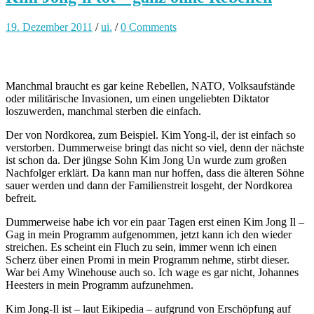
19. Dezember 2011
/
ui.
/
0 Comments
Manchmal braucht es gar keine Rebellen, NATO, Volksaufstände
oder militärische Invasionen, um einen ungeliebten Diktator
loszuwerden, manchmal sterben die einfach.
Der von Nordkorea, zum Beispiel. Kim Yong-il, der ist einfach so
verstorben. Dummerweise bringt das nicht so viel, denn der nächste
ist schon da. Der jüngse Sohn Kim Jong Un wurde zum großen
Nachfolger erklärt. Da kann man nur hoffen, dass die älteren Söhne
sauer werden und dann der Familienstreit losgeht, der Nordkorea
befreit.
Dummerweise habe ich vor ein paar Tagen erst einen Kim Jong Il –
Gag in mein Programm aufgenommen, jetzt kann ich den wieder
streichen. Es scheint ein Fluch zu sein, immer wenn ich einen
Scherz über einen Promi in mein Programm nehme, stirbt dieser.
War bei Amy Winehouse auch so. Ich wage es gar nicht, Johannes
Heesters in mein Programm aufzunehmen.
Kim Jong-Il ist – laut Eikipedia – aufgrund von Erschöpfung auf