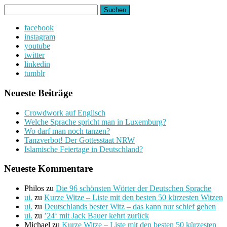
Suchen
nach:
facebook
instagram
youtube
twitter
linkedin
tumblr
Neueste Beiträge
Crowdwork auf Englisch
Welche Sprache spricht man in Luxemburg?
Wo darf man noch tanzen?
Tanzverbot! Der Gottesstaat NRW
Islamische Feiertage in Deutschland?
Neueste Kommentare
Philos
zu
Die 96 schönsten Wörter der Deutschen Sprache
ui.
zu
Kurze Witze – Liste mit den besten 50 kürzesten Witzen
ui.
zu
Deutschlands bester Witz – das kann nur schief gehen
ui.
zu
’24‘ mit Jack Bauer kehrt zurück
Michael
zu
Kurze Witze – Liste mit den besten 50 kürzesten