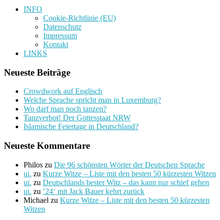
INFO
Cookie-Richtlinie (EU)
Datenschutz
Impressum
Kontakt
LINKS
Neueste Beiträge
Crowdwork auf Englisch
Welche Sprache spricht man in Luxemburg?
Wo darf man noch tanzen?
Tanzverbot! Der Gottesstaat NRW
Islamische Feiertage in Deutschland?
Neueste Kommentare
Philos
zu
Die 96 schönsten Wörter der Deutschen Sprache
ui.
zu
Kurze Witze – Liste mit den besten 50 kürzesten Witzen
ui.
zu
Deutschlands bester Witz – das kann nur schief gehen
ui.
zu
’24‘ mit Jack Bauer kehrt zurück
Michael
zu
Kurze Witze – Liste mit den besten 50 kürzesten
Witzen