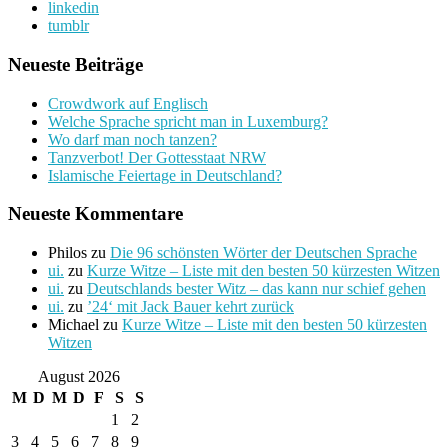
linkedin
tumblr
Neueste Beiträge
Crowdwork auf Englisch
Welche Sprache spricht man in Luxemburg?
Wo darf man noch tanzen?
Tanzverbot! Der Gottesstaat NRW
Islamische Feiertage in Deutschland?
Neueste Kommentare
Philos
zu
Die 96 schönsten Wörter der Deutschen Sprache
ui.
zu
Kurze Witze – Liste mit den besten 50 kürzesten Witzen
ui.
zu
Deutschlands bester Witz – das kann nur schief gehen
ui.
zu
’24‘ mit Jack Bauer kehrt zurück
Michael
zu
Kurze Witze – Liste mit den besten 50 kürzesten
Witzen
August 2026
M
D
M
D
F
S
S
1
2
3
4
5
6
7
8
9