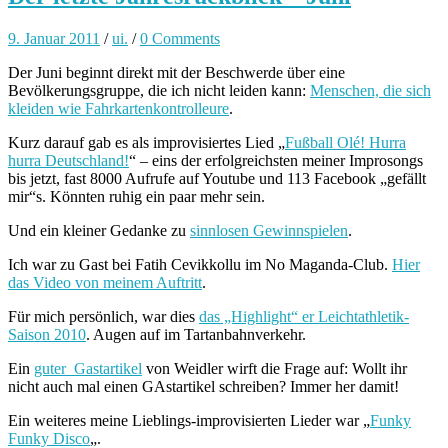
9. Januar 2011
/
ui.
/
0 Comments
Der Juni beginnt direkt mit der Beschwerde über eine
Bevölkerungsgruppe, die ich nicht leiden kann:
Menschen, die sich
kleiden wie Fahrkartenkontrolleure
.
Kurz darauf gab es als improvisiertes Lied „
Fußball Olé! Hurra
hurra Deutschland!
“ – eins der erfolgreichsten meiner Improsongs
bis jetzt, fast 8000 Aufrufe auf Youtube und 113 Facebook „gefällt
mir“s. Könnten ruhig ein paar mehr sein.
Und ein kleiner Gedanke zu
sinnlosen Gewinnspielen
.
Ich war zu Gast bei Fatih Cevikkollu im No Maganda-Club.
Hier
das Video von meinem Auftritt
.
Für mich persönlich, war dies
das „Highlight“ er Leichtathletik-
Saison 2010
. Augen auf im Tartanbahnverkehr.
Ein
guter Gastartikel
von Weidler wirft die Frage auf: Wollt ihr
nicht auch mal einen GAstartikel schreiben? Immer her damit!
Ein weiteres meine Lieblings-improvisierten Lieder war „
Funky
Funky Disco
„.