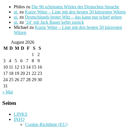
Philos
zu
Die 96 schönsten Wörter der Deutschen Sprache
ui.
zu
Kurze Witze – Liste mit den besten 50 kürzesten Witzen
ui.
zu
Deutschlands bester Witz – das kann nur schief gehen
ui.
zu
’24‘ mit Jack Bauer kehrt zurück
Michael
zu
Kurze Witze – Liste mit den besten 50 kürzesten
Witzen
August 2026
M
D
M
D
F
S
S
1
2
3
4
5
6
7
8
9
10
11
12
13
14
15
16
17
18
19
20
21
22
23
24
25
26
27
28
29
30
31
« Mai
Seiten
LINKS
INFO
Cookie-Richtlinie (EU)