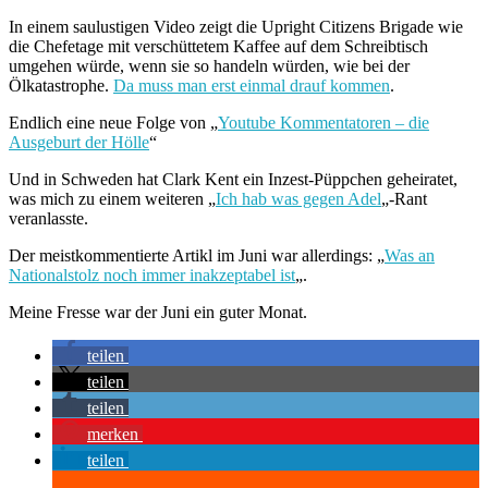
In einem saulustigen Video zeigt die Upright Citizens Brigade wie
die Chefetage mit verschüttetem Kaffee auf dem Schreibtisch
umgehen würde, wenn sie so handeln würden, wie bei der
Ölkatastrophe.
Da muss man erst einmal drauf kommen
.
Endlich eine neue Folge von „
Youtube Kommentatoren – die
Ausgeburt der Hölle
“
Und in Schweden hat Clark Kent ein Inzest-Püppchen geheiratet,
was mich zu einem weiteren „
Ich hab was gegen Adel
„-Rant
veranlasste.
Der meistkommentierte Artikl im Juni war allerdings: „
Was an
Nationalstolz noch immer inakzeptabel ist
„.
Meine Fresse war der Juni ein guter Monat.
teilen
teilen
teilen
merken
teilen