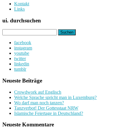
Kontakt
Links
ui. durchsuchen
Suchen
nach:
facebook
instagram
youtube
twitter
linkedin
tumblr
Neueste Beiträge
Crowdwork auf Englisch
Welche Sprache spricht man in Luxemburg?
Wo darf man noch tanzen?
Tanzverbot! Der Gottesstaat NRW
Islamische Feiertage in Deutschland?
Neueste Kommentare