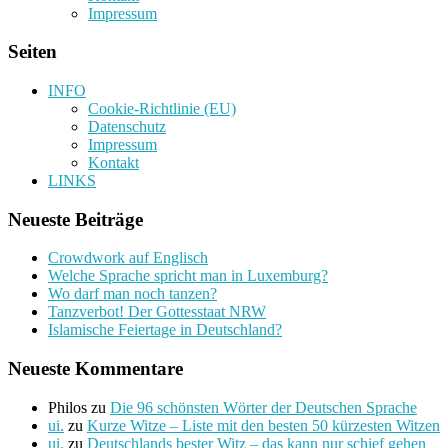
Impressum
Seiten
INFO
Cookie-Richtlinie (EU)
Datenschutz
Impressum
Kontakt
LINKS
Neueste Beiträge
Crowdwork auf Englisch
Welche Sprache spricht man in Luxemburg?
Wo darf man noch tanzen?
Tanzverbot! Der Gottesstaat NRW
Islamische Feiertage in Deutschland?
Neueste Kommentare
Philos
zu
Die 96 schönsten Wörter der Deutschen Sprache
ui.
zu
Kurze Witze – Liste mit den besten 50 kürzesten Witzen
ui.
zu
Deutschlands bester Witz – das kann nur schief gehen