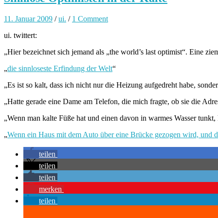
11. Januar 2009
/
ui.
/
1 Comment
ui. twittert:
„Hier bezeichnet sich jemand als „the world’s last optimist“. Eine zie
„
die sinnloseste Erfindung der Welt
“
„Es ist so kalt, dass ich nicht nur die Heizung aufgedreht habe, son
„Hatte gerade eine Dame am Telefon, die mich fragte, ob sie die Adress
„Wenn man kalte Füße hat und einen davon in warmes Wasser tunkt, hör
„
Wenn ein Haus mit dem Auto über eine Brücke gezogen wird, und di
teilen
teilen
teilen
merken
teilen