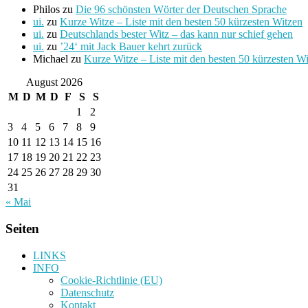
Philos
zu
Die 96 schönsten Wörter der Deutschen Sprache
ui.
zu
Kurze Witze – Liste mit den besten 50 kürzesten Witzen
ui.
zu
Deutschlands bester Witz – das kann nur schief gehen
ui.
zu
’24‘ mit Jack Bauer kehrt zurück
Michael
zu
Kurze Witze – Liste mit den besten 50 kürzesten W
August 2026
M
D
M
D
F
S
S
1
2
3
4
5
6
7
8
9
10
11
12
13
14
15
16
17
18
19
20
21
22
23
24
25
26
27
28
29
30
31
« Mai
Seiten
LINKS
INFO
Cookie-Richtlinie (EU)
Datenschutz
Kontakt