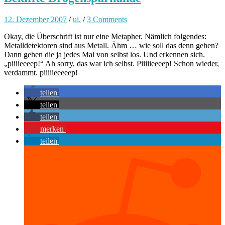
12. Dezember 2007
/
ui.
/
3 Comments
Okay, die Überschrift ist nur eine Metapher. Nämlich folgendes:
Metalldetektoren sind aus Metall. Ähm … wie soll das denn gehen?
Dann gehen die ja jedes Mal von selbst los. Und erkennen sich.
„piiiieeeep!“ Ah sorry, das war ich selbst. Piiiiieeeep! Schon wieder,
verdammt. piiiiieeeeep!
teilen
teilen
teilen
merken
teilen