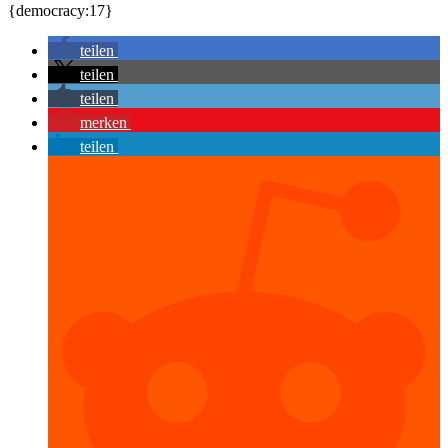
{democracy:17}
teilen
teilen
teilen
merken
teilen