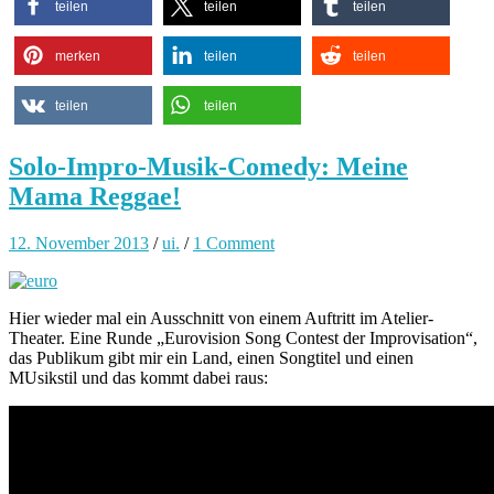
teilen
teilen
teilen
merken
teilen
teilen
teilen
teilen
Solo-Impro-Musik-Comedy: Meine
Mama Reggae!
12. November 2013
/
ui.
/
1 Comment
Hier wieder mal ein Ausschnitt von einem Auftritt im Atelier-
Theater. Eine Runde „Eurovision Song Contest der Improvisation“,
das Publikum gibt mir ein Land, einen Songtitel und einen
MUsikstil und das kommt dabei raus: