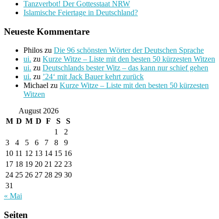
Tanzverbot! Der Gottesstaat NRW
Islamische Feiertage in Deutschland?
Neueste Kommentare
Philos
zu
Die 96 schönsten Wörter der Deutschen Sprache
ui.
zu
Kurze Witze – Liste mit den besten 50 kürzesten Witzen
ui.
zu
Deutschlands bester Witz – das kann nur schief gehen
ui.
zu
’24‘ mit Jack Bauer kehrt zurück
Michael
zu
Kurze Witze – Liste mit den besten 50 kürzesten
Witzen
August 2026
M
D
M
D
F
S
S
1
2
3
4
5
6
7
8
9
10
11
12
13
14
15
16
17
18
19
20
21
22
23
24
25
26
27
28
29
30
31
« Mai
Seiten