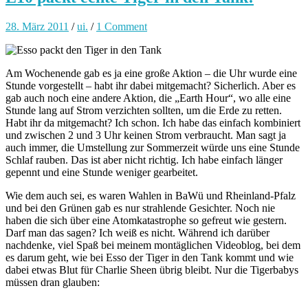
28. März 2011
/
ui.
/
1 Comment
Am Wochenende gab es ja eine große Aktion – die Uhr wurde eine
Stunde vorgestellt – habt ihr dabei mitgemacht? Sicherlich. Aber es
gab auch noch eine andere Aktion, die „Earth Hour“, wo alle eine
Stunde lang auf Strom verzichten sollten, um die Erde zu retten.
Habt ihr da mitgemacht? Ich schon. Ich habe das einfach kombiniert
und zwischen 2 und 3 Uhr keinen Strom verbraucht. Man sagt ja
auch immer, die Umstellung zur Sommerzeit würde uns eine Stunde
Schlaf rauben. Das ist aber nicht richtig. Ich habe einfach länger
gepennt und eine Stunde weniger gearbeitet.
Wie dem auch sei, es waren Wahlen in BaWü und Rheinland-Pfalz
und bei den Grünen gab es nur strahlende Gesichter. Noch nie
haben die sich über eine Atomkatastrophe so gefreut wie gestern.
Darf man das sagen? Ich weiß es nicht. Während ich darüber
nachdenke, viel Spaß bei meinem montäglichen Videoblog, bei dem
es darum geht, wie bei Esso der Tiger in den Tank kommt und wie
dabei etwas Blut für Charlie Sheen übrig bleibt. Nur die Tigerbabys
müssen dran glauben: