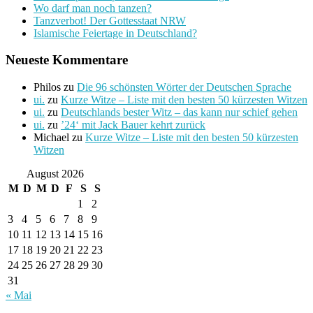
Wo darf man noch tanzen?
Tanzverbot! Der Gottesstaat NRW
Islamische Feiertage in Deutschland?
Neueste Kommentare
Philos
zu
Die 96 schönsten Wörter der Deutschen Sprache
ui.
zu
Kurze Witze – Liste mit den besten 50 kürzesten Witzen
ui.
zu
Deutschlands bester Witz – das kann nur schief gehen
ui.
zu
’24‘ mit Jack Bauer kehrt zurück
Michael
zu
Kurze Witze – Liste mit den besten 50 kürzesten
Witzen
August 2026
M
D
M
D
F
S
S
1
2
3
4
5
6
7
8
9
10
11
12
13
14
15
16
17
18
19
20
21
22
23
24
25
26
27
28
29
30
31
« Mai