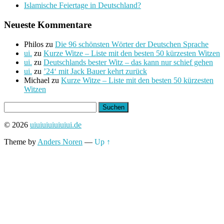
Islamische Feiertage in Deutschland?
Neueste Kommentare
Philos
zu
Die 96 schönsten Wörter der Deutschen Sprache
ui.
zu
Kurze Witze – Liste mit den besten 50 kürzesten Witzen
ui.
zu
Deutschlands bester Witz – das kann nur schief gehen
ui.
zu
’24‘ mit Jack Bauer kehrt zurück
Michael
zu
Kurze Witze – Liste mit den besten 50 kürzesten
Witzen
Suchen
nach:
© 2026
uiuiuiuiuiuiui.de
Theme by
Anders Noren
—
Up ↑