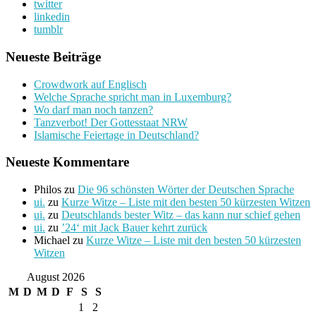
twitter
linkedin
tumblr
Neueste Beiträge
Crowdwork auf Englisch
Welche Sprache spricht man in Luxemburg?
Wo darf man noch tanzen?
Tanzverbot! Der Gottesstaat NRW
Islamische Feiertage in Deutschland?
Neueste Kommentare
Philos
zu
Die 96 schönsten Wörter der Deutschen Sprache
ui.
zu
Kurze Witze – Liste mit den besten 50 kürzesten Witzen
ui.
zu
Deutschlands bester Witz – das kann nur schief gehen
ui.
zu
’24‘ mit Jack Bauer kehrt zurück
Michael
zu
Kurze Witze – Liste mit den besten 50 kürzesten
Witzen
August 2026
M
D
M
D
F
S
S
1
2