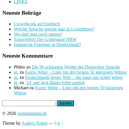
LINKS
Neueste Beiträge
Crowdwork auf Englisch
Welche Sprache spricht man in Luxemburg?
Wo darf man noch tanzen?
Tanzverbot! Der Gottesstaat NRW
Islamische Feiertage in Deutschland?
Neueste Kommentare
Philos
zu
Die 96 schönsten Wörter der Deutschen Sprache
ui.
zu
Kurze Witze – Liste mit den besten 50 kürzesten Witzen
ui.
zu
Deutschlands bester Witz – das kann nur schief gehen
ui.
zu
’24‘ mit Jack Bauer kehrt zurück
Michael
zu
Kurze Witze – Liste mit den besten 50 kürzesten
Witzen
Suchen
nach:
© 2026
uiuiuiuiuiuiui.de
Theme by
Anders Noren
—
Up ↑