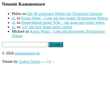
Neueste Kommentare
Philos
zu
Die 96 schönsten Wörter der Deutschen Sprache
ui.
zu
Kurze Witze – Liste mit den besten 50 kürzesten Witzen
ui.
zu
Deutschlands bester Witz – das kann nur schief gehen
ui.
zu
’24‘ mit Jack Bauer kehrt zurück
Michael
zu
Kurze Witze – Liste mit den besten 50 kürzesten
Witzen
Suchen
nach:
© 2026
uiuiuiuiuiuiui.de
Theme by
Anders Noren
—
Up ↑