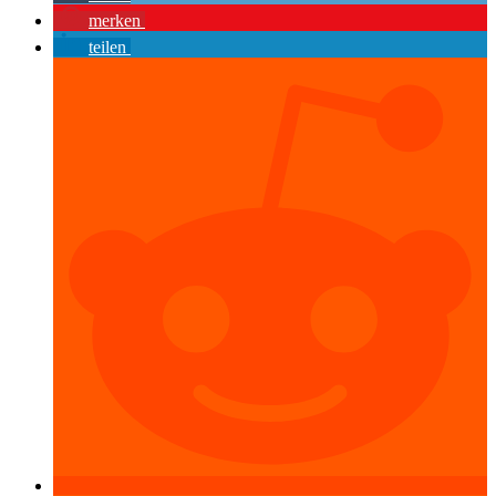
merken
teilen