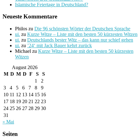
Islamische Feiertage in Deutschland?
Neueste Kommentare
Philos
zu
Die 96 schönsten Wörter der Deutschen Sprache
ui.
zu
Kurze Witze – Liste mit den besten 50 kürzesten Witzen
ui.
zu
Deutschlands bester Witz – das kann nur schief gehen
ui.
zu
’24‘ mit Jack Bauer kehrt zurück
Michael
zu
Kurze Witze – Liste mit den besten 50 kürzesten
Witzen
August 2026
M
D
M
D
F
S
S
1
2
3
4
5
6
7
8
9
10
11
12
13
14
15
16
17
18
19
20
21
22
23
24
25
26
27
28
29
30
31
« Mai
Seiten