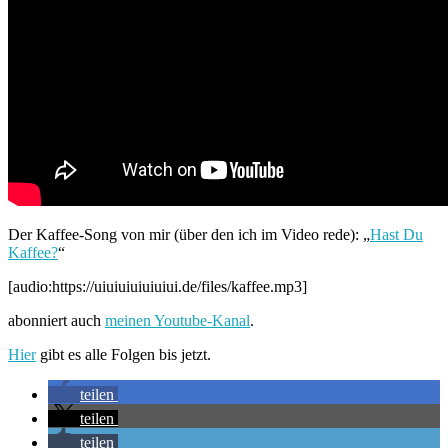
Der Kaffee-Song von mir (über den ich im Video rede): „
Hast Du
Kaffee?
“
[audio:https://uiuiuiuiuiuiui.de/files/kaffee.mp3]
abonniert auch
meinen Youtube-Kanal
.
Hier
gibt es alle Folgen bis jetzt.
teilen
teilen
teilen