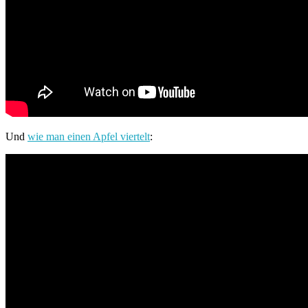
Und
wie man einen Apfel viertelt
: