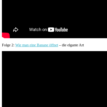
Folge 2:
Wie man eine Banane öffnet
– die elgante Art