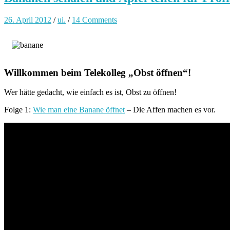
26. April 2012
/
ui.
/
14 Comments
Willkommen beim Telekolleg „Obst öffnen“!
Wer hätte gedacht, wie einfach es ist, Obst zu öffnen!
Folge 1:
Wie man eine Banane öffnet
– Die Affen machen es vor.