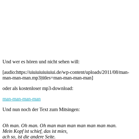
Und wer es hören und nicht sehen will:
[audio:https://uiuiuiuiuiuiui.de/wp-content/uploads/2011/08/man-
man-man-man.mp3|titles=man-man-man-man]
oder als kostenloser mp3-download:
man-man-man-man
Und nun noch der Text zum Mitsingen:
Oh man. Oh man. Oh man man man man man man man.
Mein Kopf ist schief, das ist mies,
ach so, ist die andere Seite.