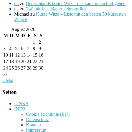
ui.
zu
Deutschlands bester Witz – das kann nur schief gehen
ui.
zu
’24‘ mit Jack Bauer kehrt zurück
Michael
zu
Kurze Witze – Liste mit den besten 50 kürzesten
Witzen
August 2026
M
D
M
D
F
S
S
1
2
3
4
5
6
7
8
9
10
11
12
13
14
15
16
17
18
19
20
21
22
23
24
25
26
27
28
29
30
31
« Mai
Seiten
LINKS
INFO
Cookie-Richtlinie (EU)
Datenschutz
Kontakt
Impressum