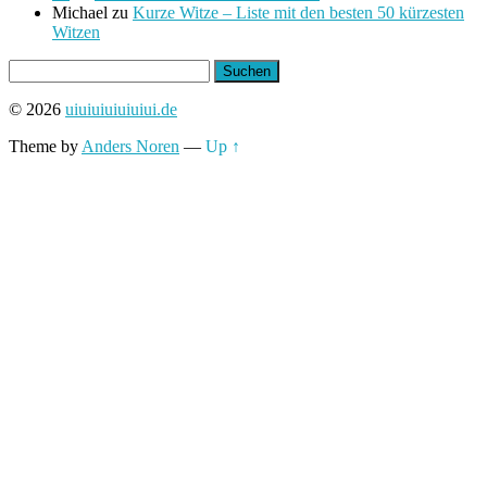
Michael
zu
Kurze Witze – Liste mit den besten 50 kürzesten
Witzen
Suchen
nach:
© 2026
uiuiuiuiuiuiui.de
Theme by
Anders Noren
—
Up ↑