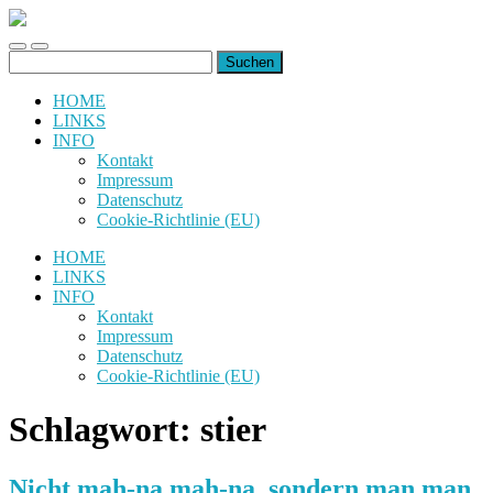
uiuiuiuiuiuiui.de
Toggle
Toggle
Suchen
mobile
search
nach:
menu
field
HOME
LINKS
INFO
Kontakt
Impressum
Datenschutz
Cookie-Richtlinie (EU)
HOME
LINKS
INFO
Kontakt
Impressum
Datenschutz
Cookie-Richtlinie (EU)
Schlagwort:
stier
Nicht mah-na mah-na, sondern man man