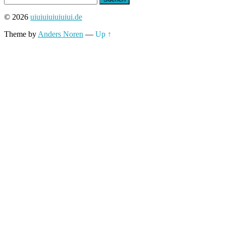
nach:
© 2026
uiuiuiuiuiuiui.de
Theme by
Anders Noren
—
Up ↑