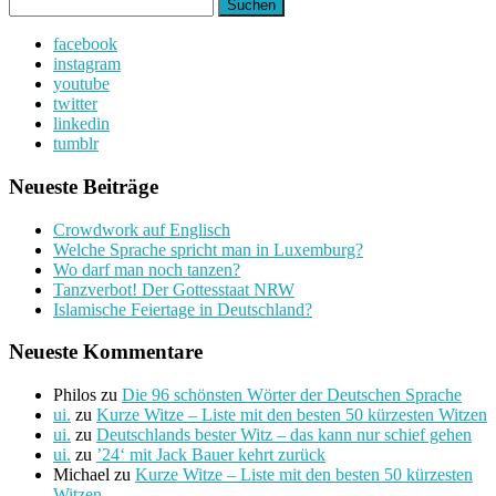
Suchen
nach:
facebook
instagram
youtube
twitter
linkedin
tumblr
Neueste Beiträge
Crowdwork auf Englisch
Welche Sprache spricht man in Luxemburg?
Wo darf man noch tanzen?
Tanzverbot! Der Gottesstaat NRW
Islamische Feiertage in Deutschland?
Neueste Kommentare
Philos
zu
Die 96 schönsten Wörter der Deutschen Sprache
ui.
zu
Kurze Witze – Liste mit den besten 50 kürzesten Witzen
ui.
zu
Deutschlands bester Witz – das kann nur schief gehen
ui.
zu
’24‘ mit Jack Bauer kehrt zurück
Michael
zu
Kurze Witze – Liste mit den besten 50 kürzesten
Witzen