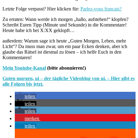
Letzte Folge verpasst? Hier klicken für:
Parlez-vous français?
Zu erraten: Wann werde ich morgen „hallo, aufstehen!“ klopfen?
Schreibt Euren Tipp (Minute und Sekunde) in die Kommentare!
Heute habe ich bei X:XX geklopft…
außerdem: Warum sage ich heute „Guten Morgen, Leben, mehr
Licht“? Da muss man zwar, um ein paar Ecken denken, aber ich
glaube das Rätsel ist diesmal zu lösen – ich helfe Euch in den
Kommentaren!
Mein Youtube-Kanal
(bitte abonnieren!)
Guten morgen, ui – der tägliche Videoblog von ui. – Hier gibt es
alle Folgen bis jetzt.
teilen
teilen
teilen
merken
teilen