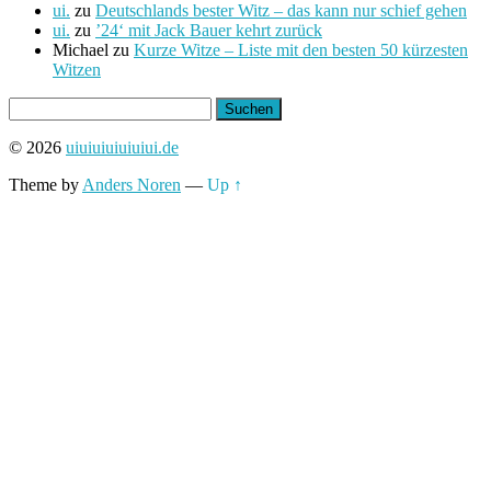
ui.
zu
Deutschlands bester Witz – das kann nur schief gehen
ui.
zu
’24‘ mit Jack Bauer kehrt zurück
Michael
zu
Kurze Witze – Liste mit den besten 50 kürzesten
Witzen
Suchen
nach:
© 2026
uiuiuiuiuiuiui.de
Theme by
Anders Noren
—
Up ↑