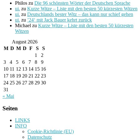
Philos
zu
Die 96 schönsten Wörter der Deutschen Sprache
ui.
zu
Kurze Witze – Liste mit den besten 50 kürzesten Witzen
ui.
zu
Deutschlands bester Witz – das kann nur schief gehen
ui.
zu
’24‘ mit Jack Bauer kehrt zurück
Michael
zu
Kurze Witze – Liste mit den besten 50 kürzesten
Witzen
August 2026
M
D
M
D
F
S
S
1
2
3
4
5
6
7
8
9
10
11
12
13
14
15
16
17
18
19
20
21
22
23
24
25
26
27
28
29
30
31
« Mai
Seiten
LINKS
INFO
Cookie-Richtlinie (EU)
Datenschutz