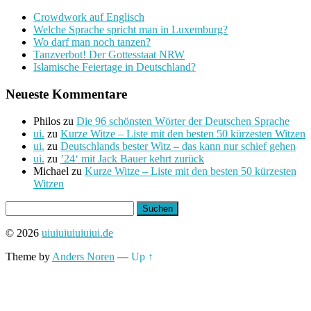
Crowdwork auf Englisch
Welche Sprache spricht man in Luxemburg?
Wo darf man noch tanzen?
Tanzverbot! Der Gottesstaat NRW
Islamische Feiertage in Deutschland?
Neueste Kommentare
Philos
zu
Die 96 schönsten Wörter der Deutschen Sprache
ui.
zu
Kurze Witze – Liste mit den besten 50 kürzesten Witzen
ui.
zu
Deutschlands bester Witz – das kann nur schief gehen
ui.
zu
’24‘ mit Jack Bauer kehrt zurück
Michael
zu
Kurze Witze – Liste mit den besten 50 kürzesten
Witzen
Suchen
nach:
© 2026
uiuiuiuiuiuiui.de
Theme by
Anders Noren
—
Up ↑