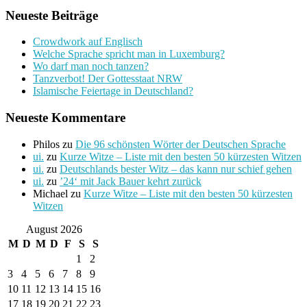
Neueste Beiträge
Crowdwork auf Englisch
Welche Sprache spricht man in Luxemburg?
Wo darf man noch tanzen?
Tanzverbot! Der Gottesstaat NRW
Islamische Feiertage in Deutschland?
Neueste Kommentare
Philos
zu
Die 96 schönsten Wörter der Deutschen Sprache
ui.
zu
Kurze Witze – Liste mit den besten 50 kürzesten Witzen
ui.
zu
Deutschlands bester Witz – das kann nur schief gehen
ui.
zu
’24‘ mit Jack Bauer kehrt zurück
Michael
zu
Kurze Witze – Liste mit den besten 50 kürzesten
Witzen
August 2026
M
D
M
D
F
S
S
1
2
3
4
5
6
7
8
9
10
11
12
13
14
15
16
17
18
19
20
21
22
23