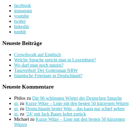
facebook
instagram
youtube
twitter
linkedin
tumblr
Neueste Beiträge
Crowdwork auf Englisch
Welche Sprache spricht man in Luxemburg?
Wo darf man noch tanzen?
Tanzverbot! Der Gottesstaat NRW
Islamische Feiertage in Deutschland?
Neueste Kommentare
Philos
zu
Die 96 schönsten Wörter der Deutschen Sprache
ui.
zu
Kurze Witze – Liste mit den besten 50 kürzesten Witzen
ui.
zu
Deutschlands bester Witz – das kann nur schief gehen
ui.
zu
’24‘ mit Jack Bauer kehrt zurück
Michael
zu
Kurze Witze – Liste mit den besten 50 kürzesten
Witzen