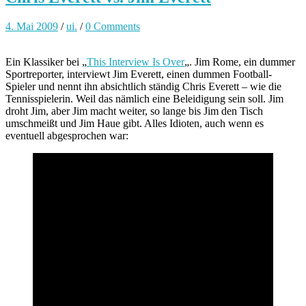
4. Mai 2009
/
ui.
/
0 Comments
Ein Klassiker bei „
This Interview Is Over
„. Jim Rome, ein dummer
Sportreporter, interviewt Jim Everett, einen dummen Football-
Spieler und nennt ihn absichtlich ständig Chris Everett – wie die
Tennisspielerin. Weil das nämlich eine Beleidigung sein soll. Jim
droht Jim, aber Jim macht weiter, so lange bis Jim den Tisch
umschmeißt und Jim Haue gibt. Alles Idioten, auch wenn es
eventuell abgesprochen war: