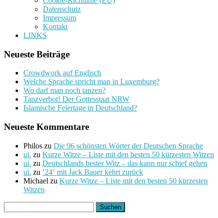
Cookie-Richtlinie (EU)
Datenschutz
Impressum
Kontakt
LINKS
Neueste Beiträge
Crowdwork auf Englisch
Welche Sprache spricht man in Luxemburg?
Wo darf man noch tanzen?
Tanzverbot! Der Gottesstaat NRW
Islamische Feiertage in Deutschland?
Neueste Kommentare
Philos
zu
Die 96 schönsten Wörter der Deutschen Sprache
ui.
zu
Kurze Witze – Liste mit den besten 50 kürzesten Witzen
ui.
zu
Deutschlands bester Witz – das kann nur schief gehen
ui.
zu
’24‘ mit Jack Bauer kehrt zurück
Michael
zu
Kurze Witze – Liste mit den besten 50 kürzesten
Witzen
Suchen
nach: