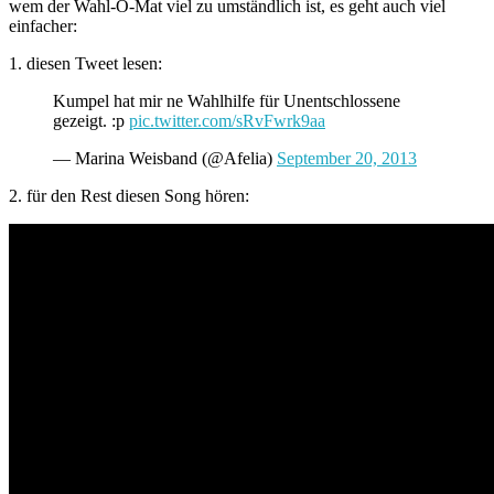
wem der Wahl-O-Mat viel zu umständlich ist, es geht auch viel
einfacher:
1. diesen Tweet lesen:
Kumpel hat mir ne Wahlhilfe für Unentschlossene
gezeigt. :p
pic.twitter.com/sRvFwrk9aa
— Marina Weisband (@Afelia)
September 20, 2013
2. für den Rest diesen Song hören: