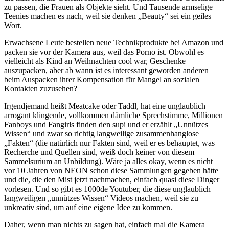
zu passen, die Frauen als Objekte sieht. Und Tausende armselige
Teenies machen es nach, weil sie denken „Beauty“ sei ein geiles
Wort.
Erwachsene Leute bestellen neue Technikprodukte bei Amazon und
packen sie vor der Kamera aus, weil das Porno ist. Obwohl es
vielleicht als Kind an Weihnachten cool war, Geschenke
auszupacken, aber ab wann ist es interessant geworden anderen
beim Auspacken ihrer Kompensation für Mangel an sozialen
Kontakten zuzusehen?
Irgendjemand heißt Meatcake oder Taddl, hat eine unglaublich
arrogant klingende, vollkommen dämliche Sprechstimme, Millionen
Fanboys und Fangirls finden den supi und er erzählt „Unnützes
Wissen“ und zwar so richtig langweilige zusammenhanglose
„Fakten“ (die natürlich nur Fakten sind, weil er es behauptet, was
Recherche und Quellen sind, weiß doch keiner von diesem
Sammelsurium an Unbildung). Wäre ja alles okay, wenn es nicht
vor 10 Jahren von NEON schon diese Sammlungen gegeben hätte
und die, die den Mist jetzt nachmachen, einfach quasi diese Dinger
vorlesen. Und so gibt es 1000de Youtuber, die diese unglaublich
langweiligen „unnützes Wissen“ Videos machen, weil sie zu
unkreativ sind, um auf eine eigene Idee zu kommen.
Daher, wenn man nichts zu sagen hat, einfach mal die Kamera