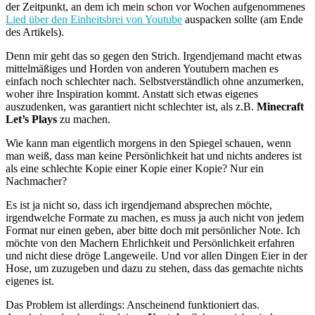
der Zeitpunkt, an dem ich mein schon vor Wochen aufgenommenes
Lied über den Einheitsbrei von Youtube
auspacken sollte (am Ende
des Artikels).
Denn mir geht das so gegen den Strich. Irgendjemand macht etwas
mittelmäßiges und Horden von anderen Youtubern machen es
einfach noch schlechter nach. Selbstverständlich ohne anzumerken,
woher ihre Inspiration kommt. Anstatt sich etwas eigenes
auszudenken, was garantiert nicht schlechter ist, als z.B.
Minecraft
Let’s Plays
zu machen.
Wie kann man eigentlich morgens in den Spiegel schauen, wenn
man weiß, dass man keine Persönlichkeit hat und nichts anderes ist
als eine schlechte Kopie einer Kopie einer Kopie? Nur ein
Nachmacher?
Es ist ja nicht so, dass ich irgendjemand absprechen möchte,
irgendwelche Formate zu machen, es muss ja auch nicht von jedem
Format nur einen geben, aber bitte doch mit persönlicher Note. Ich
möchte von den Machern Ehrlichkeit und Persönlichkeit erfahren
und nicht diese dröge Langeweile. Und vor allen Dingen Eier in der
Hose, um zuzugeben und dazu zu stehen, dass das gemachte nichts
eigenes ist.
Das Problem ist allerdings: Anscheinend funktioniert das.