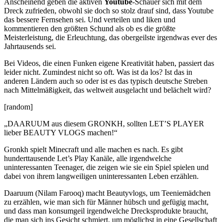
Anscheinend geben die aktiven
Youtube
-Schauer sich mit dem
Dreck zufrieden, obwohl sie doch so stolz drauf sind, dass Youtube
das bessere Fernsehen sei. Und verteilen und liken und
kommentieren den größten Schund als ob es die größte
Meisterleistung, die Erleuchtung, das obergeilste irgendwas ever des
Jahrtausends sei.
Bei Videos, die einen Funken eigene Kreativität haben, passiert das
leider nicht. Zumindest nicht so oft. Was ist da los? Ist das in
anderen Ländern auch so oder ist es das typisch deutsche Streben
nach Mittelmäßigkeit, das weltweit ausgelacht und belächelt wird?
[random]
„DAARUUM aus diesem GRONKH, sollten LET’S PLAYER
lieber BEAUTY VLOGS machen!“
Gronkh spielt Minecraft und alle machen es nach. Es gibt
hunderttausende Let’s Play Kanäle, alle irgendwelche
uninteressanten Teenager, die zeigen wie sie ein Spiel spielen und
dabei von ihrem langweiligen uninteressanten Leben erzählen.
Daaruum (Nilam Farooq) macht Beautyvlogs, um Teeniemädchen
zu erzählen, wie man sich für Männer hübsch und gefügig macht,
und dass man konsumgeil irgendwelche Drecksprodukte braucht,
die man sich ins Gesicht schmiert, um möglichst in eine Gesellschaft