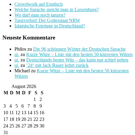
Crowdwork auf Englisch
Welche Sprache spricht man in Luxemburg?
Wo darf man noch tanzen?
Tanzverbot! Der Gottesstaat NRW
Islamische Feiertage in Deutschland?
Neueste Kommentare
Philos
zu
Die 96 schönsten Wörter der Deutschen Sprache
ui.
zu
Kurze Witze – Liste mit den besten 50 kürzesten Witzen
ui.
zu
Deutschlands bester Witz – das kann nur schief gehen
ui.
zu
’24‘ mit Jack Bauer kehrt zurück
Michael
zu
Kurze Witze – Liste mit den besten 50 kürzesten
Witzen
August 2026
M
D
M
D
F
S
S
1
2
3
4
5
6
7
8
9
10
11
12
13
14
15
16
17
18
19
20
21
22
23
24
25
26
27
28
29
30
31