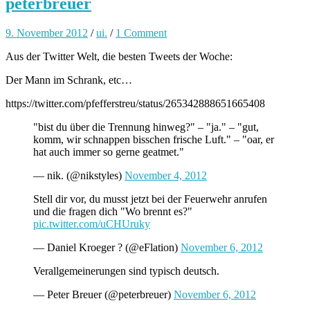
peterbreuer
9. November 2012
/
ui.
/
1 Comment
Aus der Twitter Welt, die besten Tweets der Woche:
Der Mann im Schrank, etc…
https://twitter.com/pfefferstreu/status/265342888651665408
"bist du über die Trennung hinweg?" – "ja." – "gut,
komm, wir schnappen bisschen frische Luft." – "oar, er
hat auch immer so gerne geatmet."
— nik. (@nikstyles)
November 4, 2012
Stell dir vor, du musst jetzt bei der Feuerwehr anrufen
und die fragen dich "Wo brennt es?"
pic.twitter.com/uCHUruky
— Daniel Kroeger ? (@eFlation)
November 6, 2012
Verallgemeinerungen sind typisch deutsch.
— Peter Breuer (@peterbreuer)
November 6, 2012