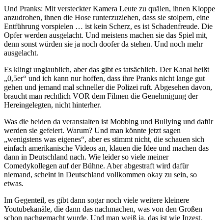
Und Pranks: Mit versteckter Kamera Leute zu quälen, ihnen Kloppe
anzudrohen, ihnen die Hose runterzuziehen, dass sie stolpern, eine
Entführung vorspielen … ist kein Scherz, es ist Schadenfreude. Die
Opfer werden ausgelacht. Und meistens machen sie das Spiel mit,
denn sonst würden sie ja noch doofer da stehen. Und noch mehr
ausgelacht.
Es klingt unglaublich, aber das gibt es tatsächlich. Der Kanal heißt
„0,5er“ und ich kann nur hoffen, dass ihre Pranks nicht lange gut
gehen und jemand mal schneller die Polizei ruft. Abgesehen davon,
braucht man rechtlich VOR dem Filmen die Genehmigung der
Hereingelegten, nicht hinterher.
Was die beiden da veranstalten ist Mobbing und Bullying und dafür
werden sie gefeiert. Warum? Und man könnte jetzt sagen
„wenigstens was eigenes“, aber es stimmt nicht, die schauen sich
einfach amerikanische Videos an, klauen die Idee und machen das
dann in Deutschland nach. Wie leider so viele meiner
Comedykollegen auf der Bühne. Aber abgestraft wird dafür
niemand, scheint in Deutschland vollkommen okay zu sein, so
etwas.
Im Gegenteil, es gibt dann sogar noch viele weitere kleinere
Youtubekanäle, die dann das nachmachen, was von den Großen
schon nachgemacht wurde. Und man weiß ja, das ist wie Inzest.