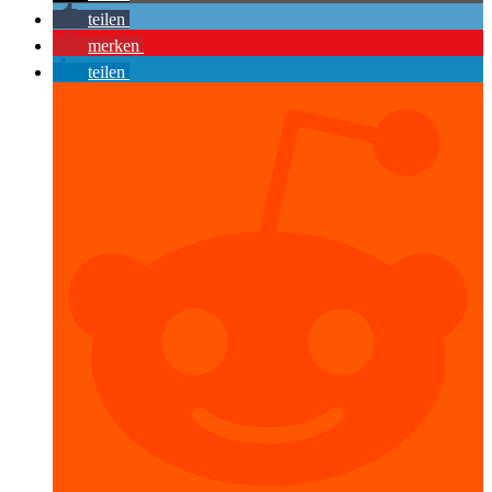
teilen
merken
teilen