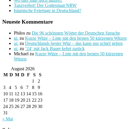
Wo darf man noch tanzen?
Tanzverbot! Der Gottesstaat NRW
Islamische Feiertage in Deutschland?
Neueste Kommentare
Philos
zu
Die 96 schönsten Wörter der Deutschen Sprache
ui.
zu
Kurze Witze – Liste mit den besten 50 kürzesten Witzen
ui.
zu
Deutschlands bester Witz – das kann nur schief gehen
ui.
zu
’24‘ mit Jack Bauer kehrt zurück
Michael
zu
Kurze Witze – Liste mit den besten 50 kürzesten
Witzen
August 2026
M
D
M
D
F
S
S
1
2
3
4
5
6
7
8
9
10
11
12
13
14
15
16
17
18
19
20
21
22
23
24
25
26
27
28
29
30
31
« Mai