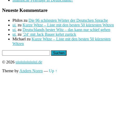
Islamische Feiertage in Deutschland?
Neueste Kommentare
Philos
zu
Die 96 schönsten Wörter der Deutschen Sprache
ui.
zu
Kurze Witze – Liste mit den besten 50 kürzesten Witzen
ui.
zu
Deutschlands bester Witz – das kann nur schief gehen
ui.
zu
’24‘ mit Jack Bauer kehrt zurück
Michael
zu
Kurze Witze – Liste mit den besten 50 kürzesten
Witzen
Suchen
nach:
© 2026
uiuiuiuiuiuiui.de
Theme by
Anders Noren
—
Up ↑