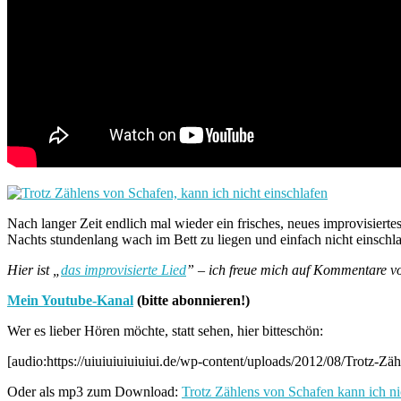
Nach langer Zeit endlich mal wieder ein frisches, neues improvisie
Nachts stundenlang wach im Bett zu liegen und einfach nicht einschl
Hier ist „
das improvisierte Lied
” – ich freue mich auf Kommentare von
Mein Youtube-Kanal
(bitte abonnieren!)
Wer es lieber Hören möchte, statt sehen, hier bitteschön:
[audio:https://uiuiuiuiuiuiui.de/wp-content/uploads/2012/08/Trotz-Zä
Oder als mp3 zum Download:
Trotz Zählens von Schafen kann ich ni