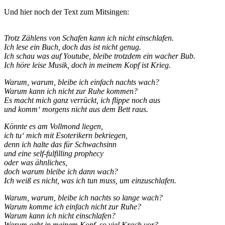
Und hier noch der Text zum Mitsingen:
Trotz Zählens von Schafen kann ich nicht einschlafen.
Ich lese ein Buch, doch das ist nicht genug.
Ich schau was auf Youtube, bleibe trotzdem ein wacher Bub.
Ich höre leise Musik, doch in meinem Kopf ist Krieg.
Warum, warum, bleibe ich einfach nachts wach?
Warum kann ich nicht zur Ruhe kommen?
Es macht mich ganz verrückt, ich flippe noch aus
und komm‘ morgens nicht aus dem Bett raus.
Könnte es am Vollmond liegen,
ich tu‘ mich mit Esoterikern bekriegen,
denn ich halte das für Schwachsinn
und eine self-fulfilling prophecy
oder was ähnliches,
doch warum bleibe ich dann wach?
Ich weiß es nicht, was ich tun muss, um einzuschlafen.
Warum, warum, bleibe ich nachts so lange wach?
Warum komme ich einfach nicht zur Ruhe?
Warum kann ich nicht einschlafen?
Warum geht in meinem Kopf, so viel Krach vor?