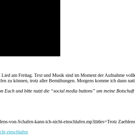
rtes Lied am Freitag. Text und Musik sind im Moment der Aufnahme vo
afen zu können, trotz aller Bemühungen. Morgens komme ich dann natürl
 Euch und bitte nutzt die “social media buttons” um meine Botschaft i
hlens-von-Schafen-kann-ich-nicht-einschlafen.mp3|titles=Trotz Zaehlen
cht einschlafen