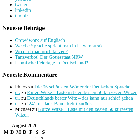
twitter
linkedin
tumblr
Neueste Beiträge
Crowdwork auf Englisch
Welche Sprache spricht man in Luxemburg?
Wo darf man noch tanzen?
Tanzverbot! Der Gottesstaat NRW
Islamische Feiertage in Deutschland?
Neueste Kommentare
Philos
zu
Die 96 schönsten Wörter der Deutschen Sprache
ui.
zu
Kurze Witze – Liste mit den besten 50 kürzesten Witzen
ui.
zu
Deutschlands bester Witz – das kann nur schief gehen
ui.
zu
’24‘ mit Jack Bauer kehrt zurück
Michael
zu
Kurze Witze – Liste mit den besten 50 kürzesten
Witzen
August 2026
M
D
M
D
F
S
S
1
2