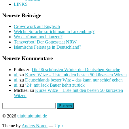
LINKS
Neueste Beiträge
Crowdwork auf Englisch
Welche Sprache spricht man in Luxemburg?
Wo darf man noch tanzen?
Tanzverbot! Der Gottesstaat NRW
Islamische Feiertage in Deutschland?
Neueste Kommentare
Philos
zu
Die 96 schönsten Wörter der Deutschen Sprache
ui.
zu
Kurze Witze – Liste mit den besten 50 kürzesten Witzen
ui.
zu
Deutschlands bester Witz – das kann nur schief gehen
ui.
zu
’24‘ mit Jack Bauer kehrt zurück
Michael
zu
Kurze Witze – Liste mit den besten 50 kürzesten
Witzen
Suchen
nach:
© 2026
uiuiuiuiuiuiui.de
Theme by
Anders Noren
—
Up ↑