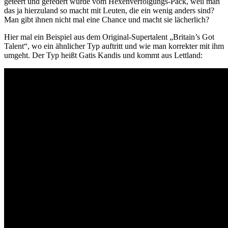
geteert und gefedert wurde vom Hexenverfolgungs-Pack, weil man
das ja hierzuland so macht mit Leuten, die ein wenig anders sind?
Man gibt ihnen nicht mal eine Chance und macht sie lächerlich?
Hier mal ein Beispiel aus dem Original-Supertalent „Britain’s Got
Talent“, wo ein ähnlicher Typ auftritt und wie man korrekter mit ihm
umgeht. Der Typ heißt Gatis Kandis und kommt aus Lettland: