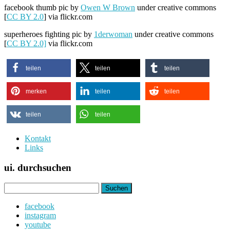
facebook thumb pic by
Owen W Brown
under creative commons
[
CC BY 2.0
] via flickr.com
superheroes fighting pic by
1derwoman
under creative commons
[
CC BY 2.0]
via flickr.com
teilen
teilen
teilen
merken
teilen
teilen
teilen
teilen
Kontakt
Links
ui. durchsuchen
Suchen
nach:
facebook
instagram
youtube