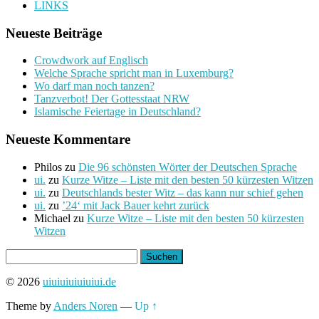
LINKS
Neueste Beiträge
Crowdwork auf Englisch
Welche Sprache spricht man in Luxemburg?
Wo darf man noch tanzen?
Tanzverbot! Der Gottesstaat NRW
Islamische Feiertage in Deutschland?
Neueste Kommentare
Philos
zu
Die 96 schönsten Wörter der Deutschen Sprache
ui.
zu
Kurze Witze – Liste mit den besten 50 kürzesten Witzen
ui.
zu
Deutschlands bester Witz – das kann nur schief gehen
ui.
zu
’24‘ mit Jack Bauer kehrt zurück
Michael
zu
Kurze Witze – Liste mit den besten 50 kürzesten
Witzen
Suchen
nach:
© 2026
uiuiuiuiuiuiui.de
Theme by
Anders Noren
—
Up ↑