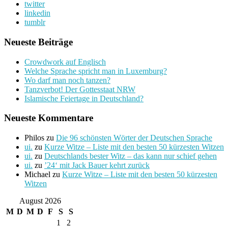
twitter
linkedin
tumblr
Neueste Beiträge
Crowdwork auf Englisch
Welche Sprache spricht man in Luxemburg?
Wo darf man noch tanzen?
Tanzverbot! Der Gottesstaat NRW
Islamische Feiertage in Deutschland?
Neueste Kommentare
Philos
zu
Die 96 schönsten Wörter der Deutschen Sprache
ui.
zu
Kurze Witze – Liste mit den besten 50 kürzesten Witzen
ui.
zu
Deutschlands bester Witz – das kann nur schief gehen
ui.
zu
’24‘ mit Jack Bauer kehrt zurück
Michael
zu
Kurze Witze – Liste mit den besten 50 kürzesten
Witzen
August 2026
M
D
M
D
F
S
S
1
2