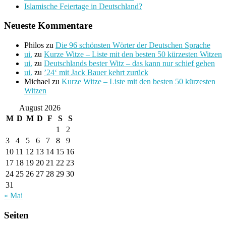
Islamische Feiertage in Deutschland?
Neueste Kommentare
Philos
zu
Die 96 schönsten Wörter der Deutschen Sprache
ui.
zu
Kurze Witze – Liste mit den besten 50 kürzesten Witzen
ui.
zu
Deutschlands bester Witz – das kann nur schief gehen
ui.
zu
’24‘ mit Jack Bauer kehrt zurück
Michael
zu
Kurze Witze – Liste mit den besten 50 kürzesten
Witzen
August 2026
M
D
M
D
F
S
S
1
2
3
4
5
6
7
8
9
10
11
12
13
14
15
16
17
18
19
20
21
22
23
24
25
26
27
28
29
30
31
« Mai
Seiten